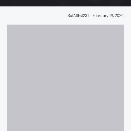
SafASFsf231
-
February 19, 2026