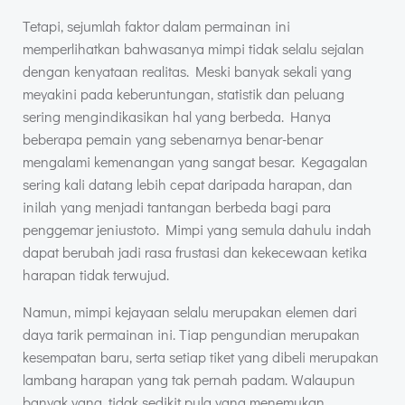
Tetapi, sejumlah faktor dalam permainan ini
memperlihatkan bahwasanya mimpi tidak selalu sejalan
dengan kenyataan realitas. Meski banyak sekali yang
meyakini pada keberuntungan, statistik dan peluang
sering mengindikasikan hal yang berbeda. Hanya
beberapa pemain yang sebenarnya benar-benar
mengalami kemenangan yang sangat besar. Kegagalan
sering kali datang lebih cepat daripada harapan, dan
inilah yang menjadi tantangan berbeda bagi para
penggemar jeniustoto. Mimpi yang semula dahulu indah
dapat berubah jadi rasa frustasi dan kekecewaan ketika
harapan tidak terwujud.
Namun, mimpi kejayaan selalu merupakan elemen dari
daya tarik permainan ini. Tiap pengundian merupakan
kesempatan baru, serta setiap tiket yang dibeli merupakan
lambang harapan yang tak pernah padam. Walaupun
banyak yang, tidak sedikit pula yang menemukan