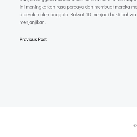
ini meningkatkan rasa percaya dan membuat mereka mer
diperoleh oleh anggota Rakyat 4D menjadi bukti bahwa
menjanjikan.
Post
Previous Post
navigation
©