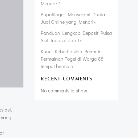
Menarik?
Bupatitogel: Menyelami Dunia
Judi Online yang Menarik
Panduan Lengkap Deposit Pulsa
Slot Indosat dan Tri
Kunci Keberhasilan Bermain
Permainan Togel di Warga 88
tempat bermain
RECENT COMMENTS
No comments to show.
stasi,
n yang
at