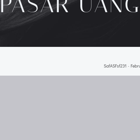
PASAR UAN
SafASFsf231
-
Febr