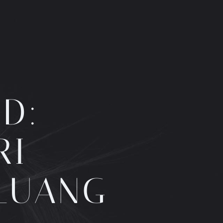
D:
RI
LUANG