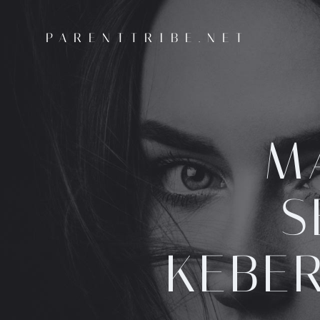
Skip
to
PARENTTRIBE.NET
content
M
S
KEBE