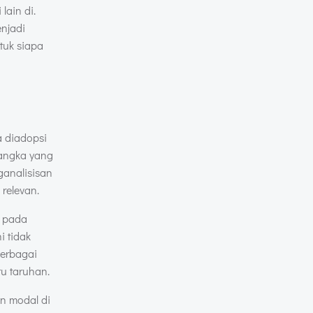
lain di.
njadi
tuk siapa
a diadopsi
-angka yang
ganalisisan
 relevan.
s pada
i tidak
berbagai
tu taruhan.
n modal di