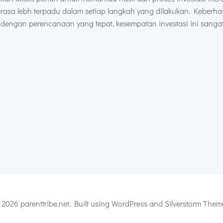
asa lebh terpadu dalam setiap langkah yang dilakukan. Keberha
 dengan perencanaan yang tepat, kesempatan investasi ini sanga
Post
navigation
 2026 parenttribe.net. Built using WordPress and Silverstorm Theme