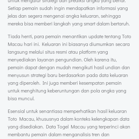
untuk mengatur strategi dan prediksi angka yang benar.
Setiap pemain sudah ingin mendapatkan informasi yang
jelas dan segera mengenai angka keluaran, sehingga
mereka bisa memberi langkah yang smart dalam bertaruh.
Tiada henti, para pemain menantikan update tentang Toto
Macau hari ini. Keluaran ini biasanya diumumkan secara
langsung melalui situs resmi atau platform yang
menyediakan layanan pengundian. Oleh karena itu,
pemain dapat dengan mudah mengikuti hasil undian dan
menyusun strategi baru berdasarkan pada data keluaran
yang diperoleh. Ini juga memberi kesempatan pemain
untuk menghitung keberuntungan dan pola angka yang
bisa muncul.
Esensial untuk senantiasa memperhatikan hasil keluaran
Toto Macau, khususnya dalam konteks kelengkapan data
yang disediakan. Data Togel Macau yang terperinci akan
membantu pemain dalam menganalisis tren dan