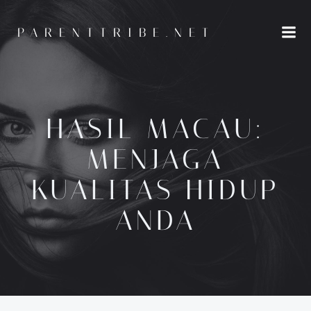
Skip
to
PARENTTRIBE.NET
content
HASIL MACAU:
MENJAGA
KUALITAS HIDUP
ANDA