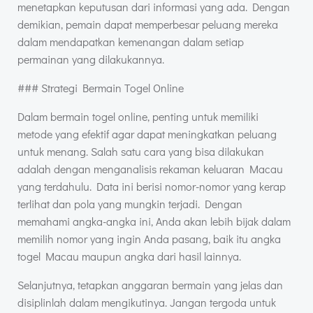
menetapkan keputusan dari informasi yang ada. Dengan
demikian, pemain dapat memperbesar peluang mereka
dalam mendapatkan kemenangan dalam setiap
permainan yang dilakukannya.
### Strategi Bermain Togel Online
Dalam bermain togel online, penting untuk memiliki
metode yang efektif agar dapat meningkatkan peluang
untuk menang. Salah satu cara yang bisa dilakukan
adalah dengan menganalisis rekaman keluaran Macau
yang terdahulu. Data ini berisi nomor-nomor yang kerap
terlihat dan pola yang mungkin terjadi. Dengan
memahami angka-angka ini, Anda akan lebih bijak dalam
memilih nomor yang ingin Anda pasang, baik itu angka
togel Macau maupun angka dari hasil lainnya.
Selanjutnya, tetapkan anggaran bermain yang jelas dan
disiplinlah dalam mengikutinya. Jangan tergoda untuk