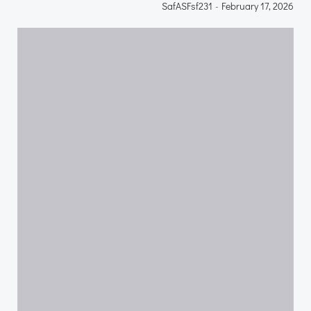
SafASFsf231
-
February 17, 2026