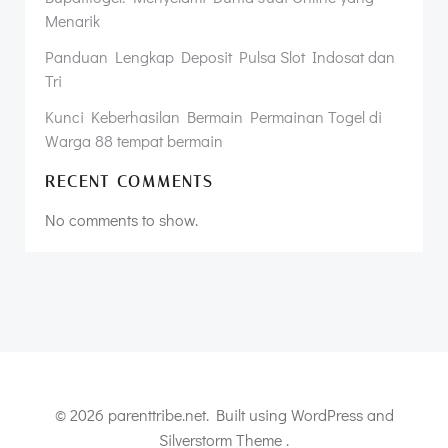
Menarik
Panduan Lengkap Deposit Pulsa Slot Indosat dan
Tri
Kunci Keberhasilan Bermain Permainan Togel di
Warga 88 tempat bermain
RECENT COMMENTS
No comments to show.
© 2026 parenttribe.net. Built using WordPress and
Silverstorm Theme .