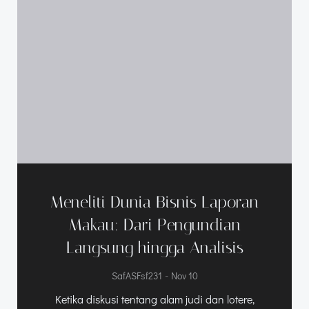
Meneliti Dunia Bisnis Laporan
Makau: Dari Pengundian
Langsung hingga Analisis
-
SafASFsf231
Nov 10
Ketika diskusi tentang alam judi dan lotere,