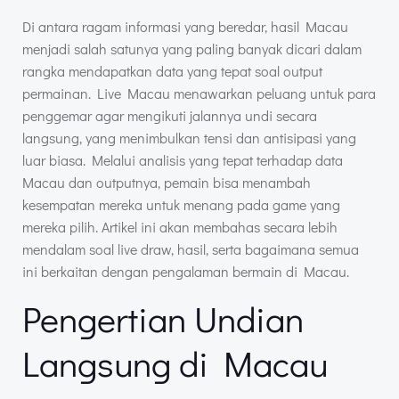
Di antara ragam informasi yang beredar, hasil Macau
menjadi salah satunya yang paling banyak dicari dalam
rangka mendapatkan data yang tepat soal output
permainan. Live Macau menawarkan peluang untuk para
penggemar agar mengikuti jalannya undi secara
langsung, yang menimbulkan tensi dan antisipasi yang
luar biasa. Melalui analisis yang tepat terhadap data
Macau dan outputnya, pemain bisa menambah
kesempatan mereka untuk menang pada game yang
mereka pilih. Artikel ini akan membahas secara lebih
mendalam soal live draw, hasil, serta bagaimana semua
ini berkaitan dengan pengalaman bermain di Macau.
Pengertian Undian
Langsung di Macau