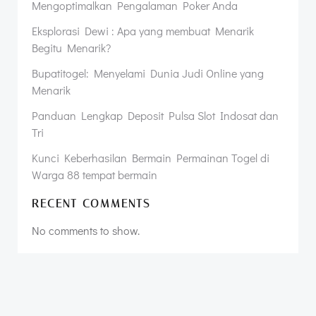
Mengoptimalkan Pengalaman Poker Anda
Eksplorasi Dewi : Apa yang membuat Menarik
Begitu Menarik?
Bupatitogel: Menyelami Dunia Judi Online yang
Menarik
Panduan Lengkap Deposit Pulsa Slot Indosat dan
Tri
Kunci Keberhasilan Bermain Permainan Togel di
Warga 88 tempat bermain
RECENT COMMENTS
No comments to show.