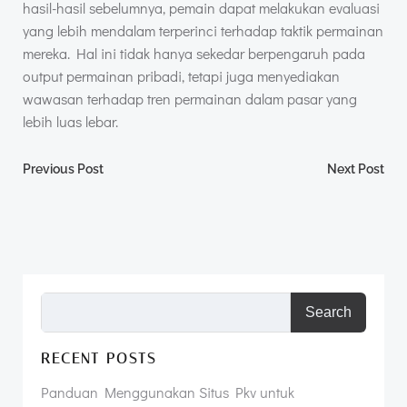
hasil-hasil sebelumnya, pemain dapat melakukan evaluasi
yang lebih mendalam terperinci terhadap taktik permainan
mereka. Hal ini tidak hanya sekedar berpengaruh pada
output permainan pribadi, tetapi juga menyediakan
wawasan terhadap tren permainan dalam pasar yang
lebih luas lebar.
Post
Post
Previous Post
Next Post
navigation
navigation
Search
RECENT POSTS
Panduan Menggunakan Situs Pkv untuk