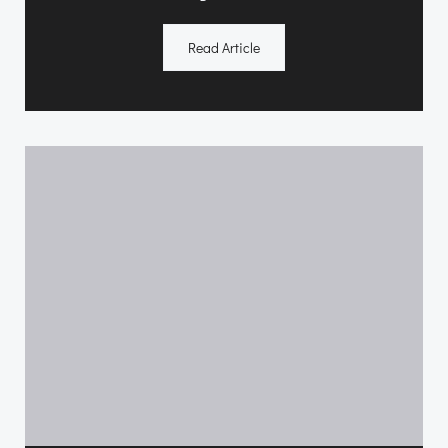
Read Article