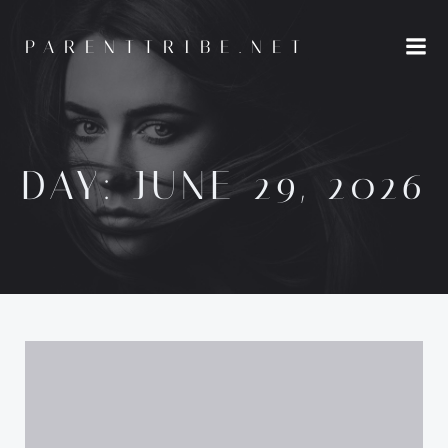
Skip
to
PARENTTRIBE.NET
content
DAY:
JUNE 29, 2026