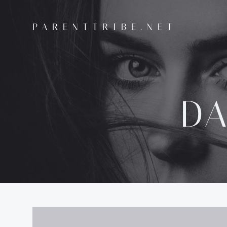
Skip
to
PARENTTRIBE.NET
content
DA