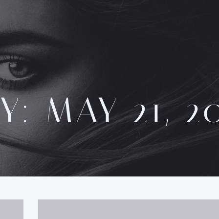
Y:
MAY 21, 2