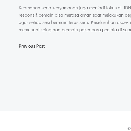
Keamanan serta kenyamanan juga menjadi fokus di IDN
responsif, pemain bisa merasa aman saat melakukan depo
agar setiap sesi bermain terus seru. Keseluruhan aspek
memenuhi keinginan bermain poker para pecinta di sea
Post
Previous Post
navigation
©