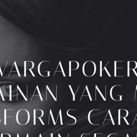
WARGAPOKER
INAN YANG
SFORMS CARA