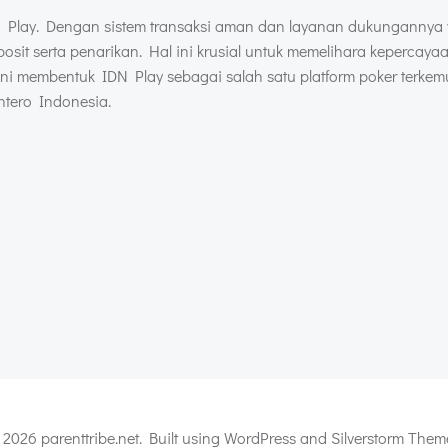
 Play. Dengan sistem transaksi aman dan layanan dukungannya
sit serta penarikan. Hal ini krusial untuk memelihara kepercayaa
 ini membentuk IDN Play sebagai salah satu platform poker terkem
ntero Indonesia.
Post
navigation
 2026 parenttribe.net. Built using WordPress and Silverstorm Theme