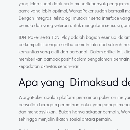
yang telah sudah lahir serta menarik banyak penggemar
game yang lebih optimal, WargaPoker sudah berhasil m
Dengan integrasi teknologi mutakhir serta interface
pemula dan yang veteran untuk mengalami sensasi gam
IDN Poker serta IDN Play adalah bagian esensial dala
berkompetisi dengan seribu pemain lain dari seluruh n
komunitas yang aktif dan berbagai. Dalam artikel ini,
memberikan dampak positif dalam pengalaman bermain 
kepadatan aktivitas sehari-hari.
Apa yang Dimaksud d
WargaPoker adalah platform permainan poker online y
penyajian beragam permainan poker yang sangat mena
dan mengasyikkan. Bukan hanya sekadar bermain, Warg
sehingga menjalin ikatan sosial antara pemain.