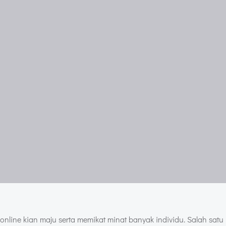
nline kian maju serta memikat minat banyak individu. Salah satu 