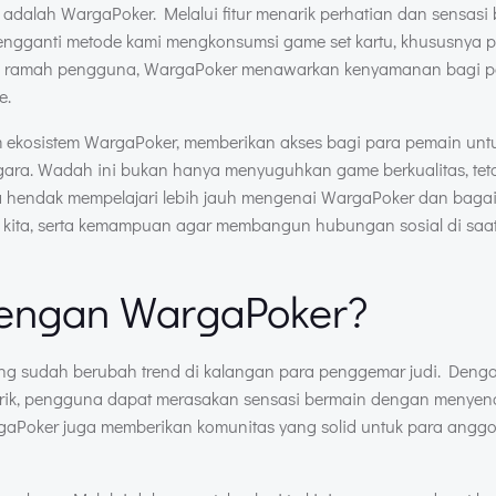
 adalah WargaPoker. Melalui fitur menarik perhatian dan sensasi
engganti metode kami mengkonsumsi game set kartu, khususnya p
 yang ramah pengguna, WargaPoker menawarkan kenyamanan bagi 
e.
m ekosistem WargaPoker, memberikan akses bagi para pemain unt
egara. Wadah ini bukan hanya menyuguhkan game berkualitas, tet
 kita hendak mempelajari lebih jauh mengenai WargaPoker dan bag
kita, serta kemampuan agar membangun hubungan sosial di saa
engan WargaPoker?
ang sudah berubah trend di kalangan para penggemar judi. Deng
rik, pengguna dapat merasakan sensasi bermain dengan menye
aPoker juga memberikan komunitas yang solid untuk para anggo