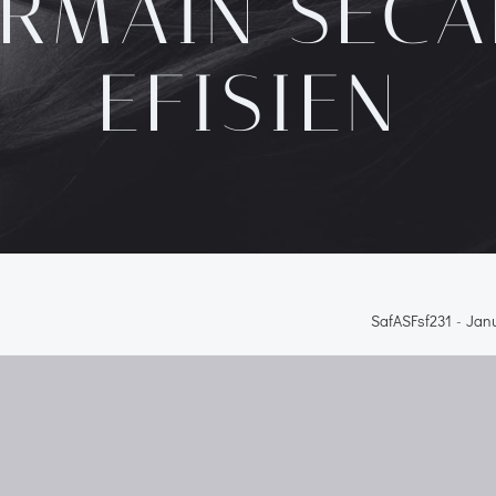
RMAIN SEC
EFISIEN
SafASFsf231
-
Janu