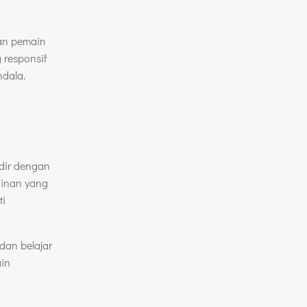
kan pemain
 responsif
dala.
dir dengan
ainan yang
ti
dan belajar
ain