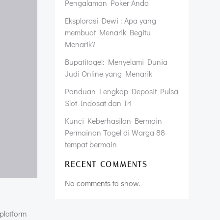
Pengalaman Poker Anda
Eksplorasi Dewi : Apa yang
membuat Menarik Begitu
Menarik?
Bupatitogel: Menyelami Dunia
Judi Online yang Menarik
Panduan Lengkap Deposit Pulsa
Slot Indosat dan Tri
Kunci Keberhasilan Bermain
Permainan Togel di Warga 88
tempat bermain
RECENT COMMENTS
No comments to show.
platform