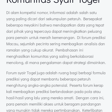
Di alam kompetisi nomor, informasi adalah salah satu
yang paling dicari dari sekumpulan petaruh. Bersepakat
beberapa meyakini bahwa mendapatkan data yang tepat
dari pihak yang tepercaya dapat meningkatkan peluang
para pemain untuk meraih kemenangan. Di forum prediksi
Macau, sejumlah pecinta sering membagikan analisis dan
ramalan yang cukup akurat. Pembahasan ini
menghasilkan komunitas yang saling berkolaborasi
menolong, di mana pengalaman dapat strategi dimainkan.
Forum syair Togel juga adalah ruang bagi berbagi formula
prediksi yang dapat membantu beberapa petaruh
menghitung angka-angka potensial. Peserta forum kerap
kali membagikan prediksi berlandaskan pada pola atau
hasil-hasil yang lalu yang mereka amati. Dengan cara ini,
para pemain memiliki akses untuk beragam pandangan
yang mungkin tidak mereka pertimbangkan. Keterlibatan