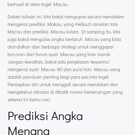
berhasil di alam togel Macau.
Dalam tulisan ini, kita bakal mengupas secara mendalam
mengenai prediksi Makau, yang meliputi ramalan toto
Macau dan prediksi Macau kolam. Di samping itu, kita
juga bakal mengulas angka bertaruh Macau yang bisa
diandalkan dan berbagai strategi untuk menggapai
bocoran dari forum syair Macau yang kian marak.
Jangan lewatkan, bakal ada penjelasan terperinci
mengenai syair Macau 4D dan puisi toto Macau yang
adalah panduan penting bagi para pecinta togel.
Persiapkan diri untuk menggali secara mendalam dan
mengetahui rahasia di dibalik nomor kemenangan yang
selama ini kamu cari.
Prediksi Angka
Menang