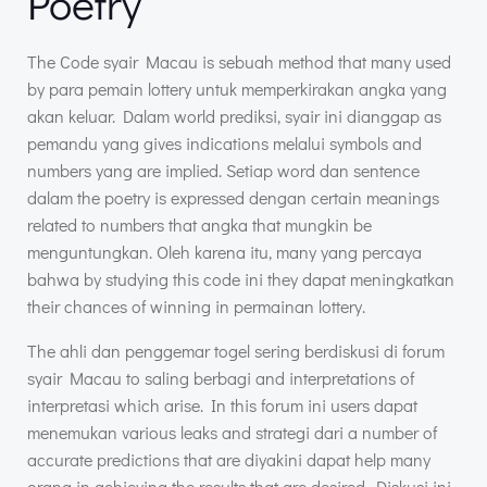
Poetry
The Code syair Macau is sebuah method that many used
by para pemain lottery untuk memperkirakan angka yang
akan keluar. Dalam world prediksi, syair ini dianggap as
pemandu yang gives indications melalui symbols and
numbers yang are implied. Setiap word dan sentence
dalam the poetry is expressed dengan certain meanings
related to numbers that angka that mungkin be
menguntungkan. Oleh karena itu, many yang percaya
bahwa by studying this code ini they dapat meningkatkan
their chances of winning in permainan lottery.
The ahli dan penggemar togel sering berdiskusi di forum
syair Macau to saling berbagi and interpretations of
interpretasi which arise. In this forum ini users dapat
menemukan various leaks and strategi dari a number of
accurate predictions that are diyakini dapat help many
orang in achieving the results that are desired. Diskusi ini