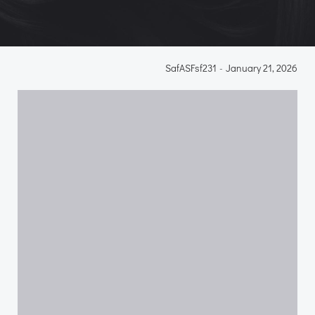
SafASFsf231
-
January 21, 2026