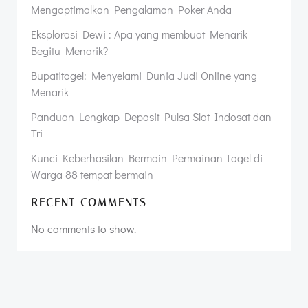
Mengoptimalkan Pengalaman Poker Anda
Eksplorasi Dewi : Apa yang membuat Menarik
Begitu Menarik?
Bupatitogel: Menyelami Dunia Judi Online yang
Menarik
Panduan Lengkap Deposit Pulsa Slot Indosat dan
Tri
Kunci Keberhasilan Bermain Permainan Togel di
Warga 88 tempat bermain
RECENT COMMENTS
No comments to show.