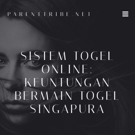
Skip
to
PARENTTRIBE.NET
content
SISTEM TOGEL
ONLINE:
KEUNTUNGAN
BERMAIN TOGEL
SINGAPURA