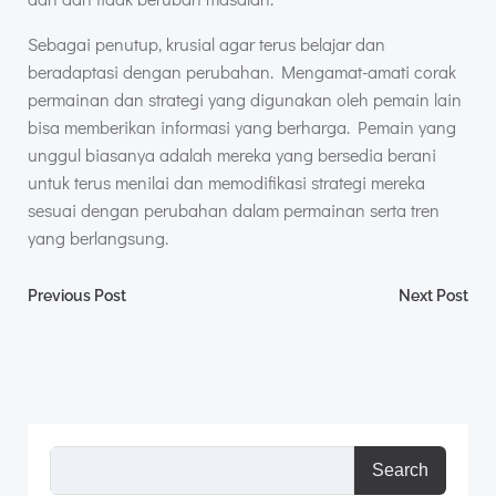
Sebagai penutup, krusial agar terus belajar dan
beradaptasi dengan perubahan. Mengamat-amati corak
permainan dan strategi yang digunakan oleh pemain lain
bisa memberikan informasi yang berharga. Pemain yang
unggul biasanya adalah mereka yang bersedia berani
untuk terus menilai dan memodifikasi strategi mereka
sesuai dengan perubahan dalam permainan serta tren
yang berlangsung.
Post
Post
Previous Post
Next Post
navigation
navigation
Search