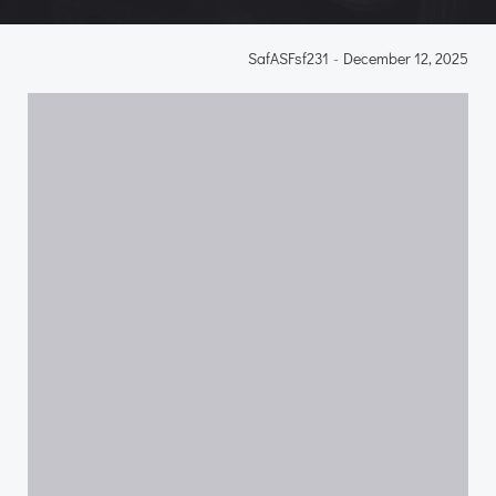
SafASFsf231
-
December 12, 2025