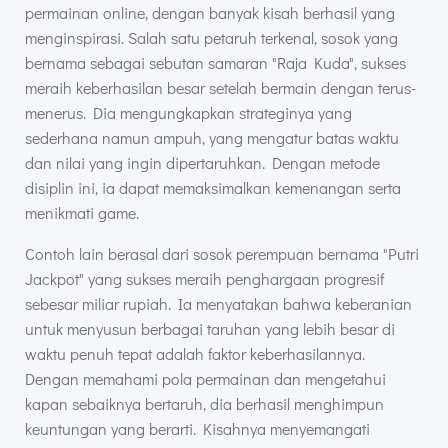
permainan online, dengan banyak kisah berhasil yang
menginspirasi. Salah satu petaruh terkenal, sosok yang
bernama sebagai sebutan samaran "Raja Kuda", sukses
meraih keberhasilan besar setelah bermain dengan terus-
menerus. Dia mengungkapkan strateginya yang
sederhana namun ampuh, yang mengatur batas waktu
dan nilai yang ingin dipertaruhkan. Dengan metode
disiplin ini, ia dapat memaksimalkan kemenangan serta
menikmati game.
Contoh lain berasal dari sosok perempuan bernama "Putri
Jackpot" yang sukses meraih penghargaan progresif
sebesar miliar rupiah. Ia menyatakan bahwa keberanian
untuk menyusun berbagai taruhan yang lebih besar di
waktu penuh tepat adalah faktor keberhasilannya.
Dengan memahami pola permainan dan mengetahui
kapan sebaiknya bertaruh, dia berhasil menghimpun
keuntungan yang berarti. Kisahnya menyemangati