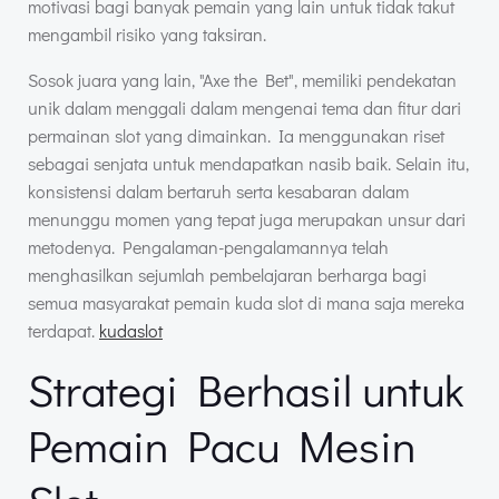
motivasi bagi banyak pemain yang lain untuk tidak takut
mengambil risiko yang taksiran.
Sosok juara yang lain, "Axe the Bet", memiliki pendekatan
unik dalam menggali dalam mengenai tema dan fitur dari
permainan slot yang dimainkan. Ia menggunakan riset
sebagai senjata untuk mendapatkan nasib baik. Selain itu,
konsistensi dalam bertaruh serta kesabaran dalam
menunggu momen yang tepat juga merupakan unsur dari
metodenya. Pengalaman-pengalamannya telah
menghasilkan sejumlah pembelajaran berharga bagi
semua masyarakat pemain kuda slot di mana saja mereka
terdapat.
kudaslot
Strategi Berhasil untuk
Pemain Pacu Mesin