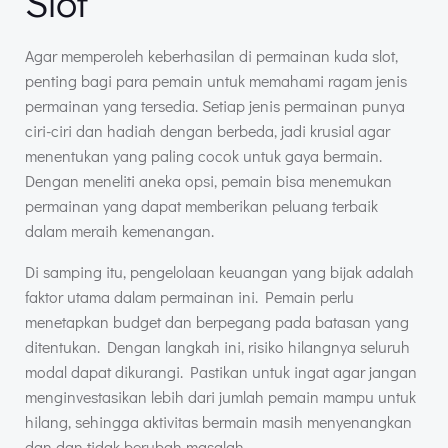
Slot
Agar memperoleh keberhasilan di permainan kuda slot,
penting bagi para pemain untuk memahami ragam jenis
permainan yang tersedia. Setiap jenis permainan punya
ciri-ciri dan hadiah dengan berbeda, jadi krusial agar
menentukan yang paling cocok untuk gaya bermain.
Dengan meneliti aneka opsi, pemain bisa menemukan
permainan yang dapat memberikan peluang terbaik
dalam meraih kemenangan.
Di samping itu, pengelolaan keuangan yang bijak adalah
faktor utama dalam permainan ini. Pemain perlu
menetapkan budget dan berpegang pada batasan yang
ditentukan. Dengan langkah ini, risiko hilangnya seluruh
modal dapat dikurangi. Pastikan untuk ingat agar jangan
menginvestasikan lebih dari jumlah pemain mampu untuk
hilang, sehingga aktivitas bermain masih menyenangkan
dan dan tidak berubah masalah.