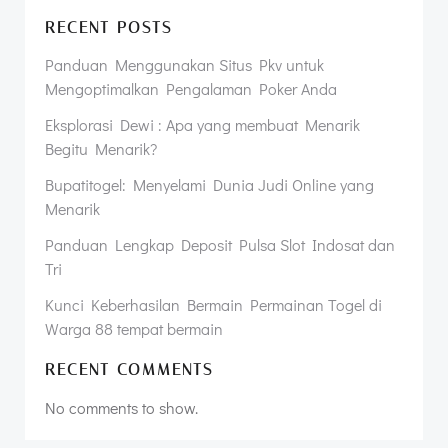
RECENT POSTS
Panduan Menggunakan Situs Pkv untuk
Mengoptimalkan Pengalaman Poker Anda
Eksplorasi Dewi : Apa yang membuat Menarik
Begitu Menarik?
Bupatitogel: Menyelami Dunia Judi Online yang
Menarik
Panduan Lengkap Deposit Pulsa Slot Indosat dan
Tri
Kunci Keberhasilan Bermain Permainan Togel di
Warga 88 tempat bermain
RECENT COMMENTS
No comments to show.