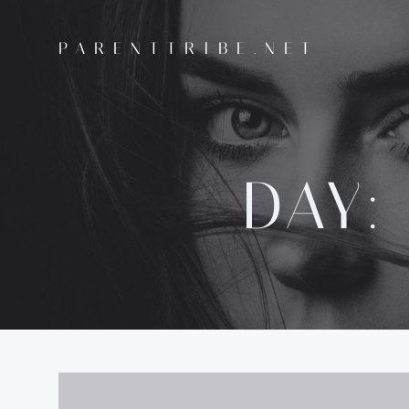
Skip
to
PARENTTRIBE.NET
content
DAY