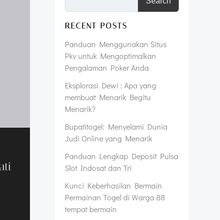
Search
RECENT POSTS
Panduan Menggunakan Situs
Pkv untuk Mengoptimalkan
Pengalaman Poker Anda
Eksplorasi Dewi : Apa yang
membuat Menarik Begitu
Menarik?
Bupatitogel: Menyelami Dunia
Judi Online yang Menarik
Panduan Lengkap Deposit Pulsa
ati
Slot Indosat dan Tri
Kunci Keberhasilan Bermain
Permainan Togel di Warga 88
tempat bermain