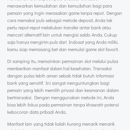
menawarkan kemudahan dan kemudahan bagi para
pemain yang ingin merasakan game tanpa repot. Dengan
cara memakai puls sebagai metode deposit, Anda tak
perlu repot-repot melakukan transfer antar bank atau
mencari alternatif lain untuk mengisi saldo Anda. Cukup
saja hanya mengirim puls dari Indosat yang Anda miliki,
kamu siap memasang bet dan memulai game slot favorit.
Di samping itu, memainkan permainan slot melalui pulsa
memberikan manfaat dalam hal kesehatan. Transaksi
dengan pulsa lebih aman sebab tidak butuh informasi
bank yang sensitif. Ini sangat menguntungkan bagi
pemain yang lebih memilih privasi dan keamanan dalam
bertransaksi. Dengan menggunakan metode ini, Anda
bisa lebih fokus pada permainan tanpa khawatir potensi
kebocoran data pribadi Anda.
Manfaat lain yang tidak kalah kurang menarik menarik