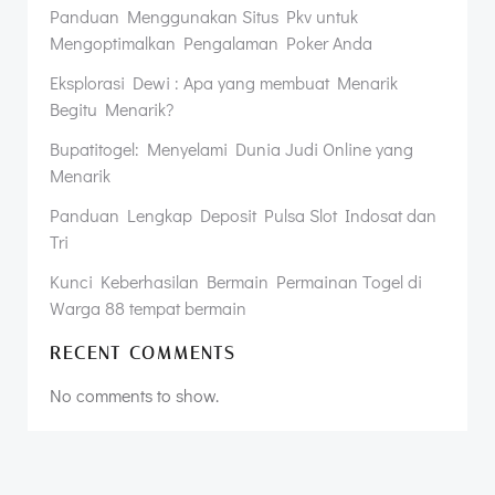
Panduan Menggunakan Situs Pkv untuk
Mengoptimalkan Pengalaman Poker Anda
Eksplorasi Dewi : Apa yang membuat Menarik
Begitu Menarik?
Bupatitogel: Menyelami Dunia Judi Online yang
Menarik
Panduan Lengkap Deposit Pulsa Slot Indosat dan
Tri
Kunci Keberhasilan Bermain Permainan Togel di
Warga 88 tempat bermain
RECENT COMMENTS
No comments to show.