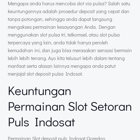
Mengapa anda harus mencoba slot via pulsa? Salah satu
keuntungannya adalah prosedur deposit yang cepat dan
tanpa potongan, sehingga anda dapat langsung
mengakses permainan kesayangan Anda. Dengan
menggunakan slot pulsa tri, telkomsel, atau slot pulsa
terpercaya yang lain, anda tidak hanya peroleh
kemudahan ini, dan juga bisa merasakan sensasi bermain
lebih lebih tenang. Ayo kita telusuri lebih dalam tentang
manfaat serta alasan lainnya mengapa anda patut
menjajal slot deposit pulsa Indosat.
Keuntungan
Permainan Slot Setoran
Puls Indosat
Permainan Slot deposit puls Indosat Ooredoo