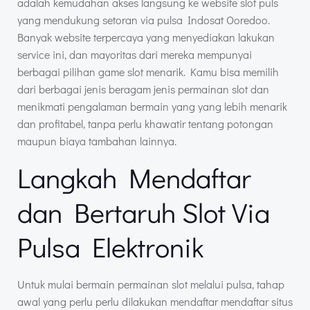
adalah kemudahan akses langsung ke website slot puls
yang mendukung setoran via pulsa Indosat Ooredoo.
Banyak website terpercaya yang menyediakan lakukan
service ini, dan mayoritas dari mereka mempunyai
berbagai pilihan game slot menarik. Kamu bisa memilih
dari berbagai jenis beragam jenis permainan slot dan
menikmati pengalaman bermain yang yang lebih menarik
dan profitabel, tanpa perlu khawatir tentang potongan
maupun biaya tambahan lainnya.
Langkah Mendaftar
dan Bertaruh Slot Via
Pulsa Elektronik
Untuk mulai bermain permainan slot melalui pulsa, tahap
awal yang perlu perlu dilakukan mendaftar mendaftar situs