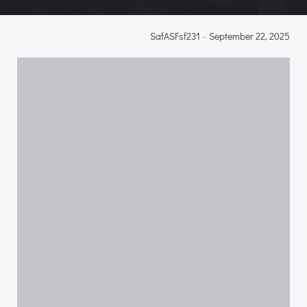
SafASFsf231
-
September 22, 2025