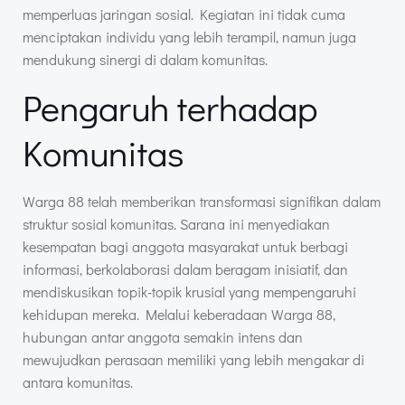
memperluas jaringan sosial. Kegiatan ini tidak cuma
menciptakan individu yang lebih terampil, namun juga
mendukung sinergi di dalam komunitas.
Pengaruh terhadap
Komunitas
Warga 88 telah memberikan transformasi signifikan dalam
struktur sosial komunitas. Sarana ini menyediakan
kesempatan bagi anggota masyarakat untuk berbagi
informasi, berkolaborasi dalam beragam inisiatif, dan
mendiskusikan topik-topik krusial yang mempengaruhi
kehidupan mereka. Melalui keberadaan Warga 88,
hubungan antar anggota semakin intens dan
mewujudkan perasaan memiliki yang lebih mengakar di
antara komunitas.