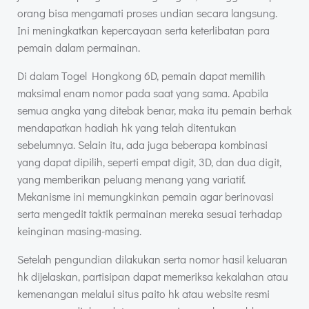
orang bisa mengamati proses undian secara langsung.
Ini meningkatkan kepercayaan serta keterlibatan para
pemain dalam permainan.
Di dalam Togel Hongkong 6D, pemain dapat memilih
maksimal enam nomor pada saat yang sama. Apabila
semua angka yang ditebak benar, maka itu pemain berhak
mendapatkan hadiah hk yang telah ditentukan
sebelumnya. Selain itu, ada juga beberapa kombinasi
yang dapat dipilih, seperti empat digit, 3D, dan dua digit,
yang memberikan peluang menang yang variatif.
Mekanisme ini memungkinkan pemain agar berinovasi
serta mengedit taktik permainan mereka sesuai terhadap
keinginan masing-masing.
Setelah pengundian dilakukan serta nomor hasil keluaran
hk dijelaskan, partisipan dapat memeriksa kekalahan atau
kemenangan melalui situs paito hk atau website resmi