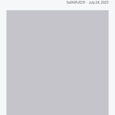
SafASFsf231
-
July 24, 2025