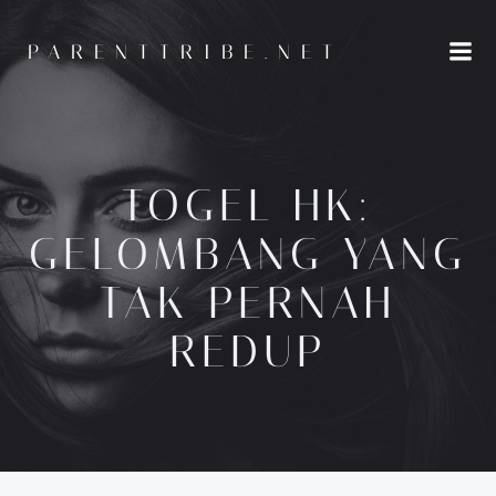
Skip
to
PARENTTRIBE.NET
content
TOGEL HK:
GELOMBANG YANG
TAK PERNAH
REDUP