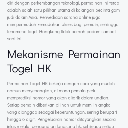
diri dengan perkembangan teknologi, permainan ini tetap
adalah salah satu pilihan utama di kalangan pecinta gam
judi dalam Asia. Penyediaan sarana online juga
mempermudah kemudahan akses bagi pemain, sehingga
fenomena togel Hongkong tidak pernah padam sampai
saat ini.
Mekanisme Permainan
Togel HK
Permainan Togel HK bekerja dengan cara yang mudah
namun menyenangkan, di mana pemain perlu
memprediksi nomor yang akan ditarik dalam undian.
Setiap pemain diberikan pilihan untuk memilih angka
yang dianggap sebagai keberuntungan, sering berupa 1
hingga 6 digit. Pengeluaran nomor ditayangkan secara
jelas melalui pengundian langsung hk, sehingga setiap