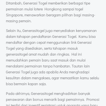
Ditambah, Generasi Togel memberikan berbagai tipe
permainan mulai lotere Hongkong sampai togel
Singapore, menawarkan beragam pilihan bagi masing-
masing pemain.
Selain itu, Generasitogel juga menyediakan kenyamanan
dalam tahapan pendaftaran Generasi Togel. Kamu bisa
mendaftar dengan cepat menggunakan link Generasi
Togel yang disediakan, serta tahapan masuk
generasitogel amat mudah dan ringkas. Hal ini
memudahkan pemain baru saat masuk dan mulai
mendalami permainan tanpa hambatan. Tautan lain
Generasi Togel juga ada apabila Anda menghadapi
kesulitan dalam mengakses, agar memastikan kamu selalu
bisa bermain kapan saja.
Pada akhirnya, Generasitogel menghadirkan banyak
penawaran dan bonus menarik bagi pemainnya. Promosi
ini terdiri dari insentif registrasi untuk anggota yang baru