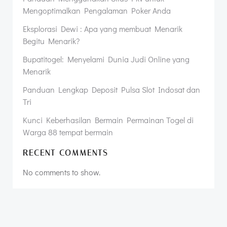
Mengoptimalkan Pengalaman Poker Anda
Eksplorasi Dewi : Apa yang membuat Menarik
Begitu Menarik?
Bupatitogel: Menyelami Dunia Judi Online yang
Menarik
Panduan Lengkap Deposit Pulsa Slot Indosat dan
Tri
Kunci Keberhasilan Bermain Permainan Togel di
Warga 88 tempat bermain
RECENT COMMENTS
No comments to show.