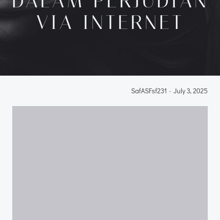
DALAM PERJUDIAN
VIA INTERNET
SafASFsf231
-
July 3, 2025