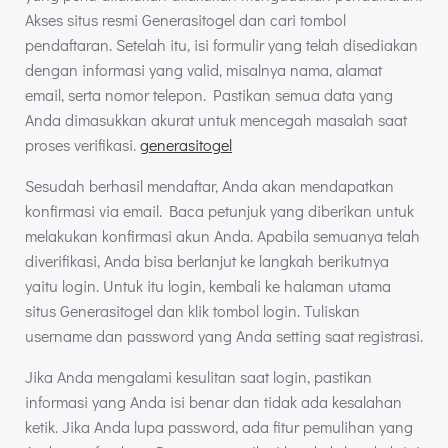
Akses situs resmi Generasitogel dan cari tombol
pendaftaran. Setelah itu, isi formulir yang telah disediakan
dengan informasi yang valid, misalnya nama, alamat
email, serta nomor telepon. Pastikan semua data yang
Anda dimasukkan akurat untuk mencegah masalah saat
proses verifikasi.
generasitogel
Sesudah berhasil mendaftar, Anda akan mendapatkan
konfirmasi via email. Baca petunjuk yang diberikan untuk
melakukan konfirmasi akun Anda. Apabila semuanya telah
diverifikasi, Anda bisa berlanjut ke langkah berikutnya
yaitu login. Untuk itu login, kembali ke halaman utama
situs Generasitogel dan klik tombol login. Tuliskan
username dan password yang Anda setting saat registrasi.
Jika Anda mengalami kesulitan saat login, pastikan
informasi yang Anda isi benar dan tidak ada kesalahan
ketik. Jika Anda lupa password, ada fitur pemulihan yang