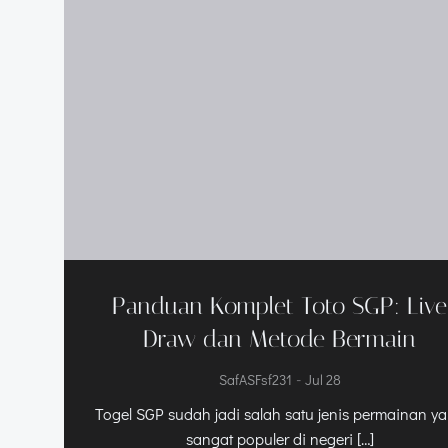
Panduan Komplet Toto SGP: Live
Draw dan Metode Bermain
-
SafASFsf231
Jul 28
Togel SGP sudah jadi salah satu jenis permainan y
sangat populer di negeri […]