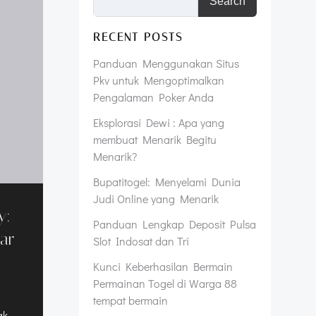
Search
RECENT POSTS
Panduan Menggunakan Situs
Pkv untuk Mengoptimalkan
Pengalaman Poker Anda
Eksplorasi Dewi : Apa yang
membuat Menarik Begitu
Menarik?
Bupatitogel: Menyelami Dunia
Judi Online yang Menarik
y:
Panduan Lengkap Deposit Pulsa
ar
Slot Indosat dan Tri
Kunci Keberhasilan Bermain
Permainan Togel di Warga 88
tempat bermain
ak