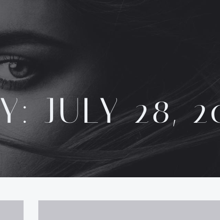
Y:
JULY 28, 2