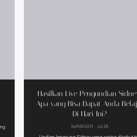
Hasilkan Live Pengundian Sidne
Apa yang Bisa Dapat Anda Belaj
Di Hari Ini?
-
ang
SafASFsf231
Jul 28
Undian langsung Sidney yang sering disebut t