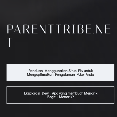
PARENTTRIBE.NE
T
Panduan Menggunakan Situs Pkv untuk
Mengoptimalkan Pengalaman Poker Anda
Eksplorasi Dewi : Apa yang membuat Menarik
Begitu Menarik?