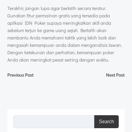
Terakhir, jangan lupa agar berlatih secara teratur.
Gunakan fitur permainan gratis yang tersedia pada
aplikasi IDN Poker supaya meningkatkan skill anda
sebelum terjun ke game uang sejati. Berlatih akan
membantu Anda memahami taktik yang lebih baik dan
mengasah kemampuan anda dalam menganalisis lawan.
Dengan ketekunan dan perhatian, kemampuan poker
Anda akan meningkat pesat seiring dengan waktu.
Post
Post
Previous Post
Next Post
navigation
navigation
Search