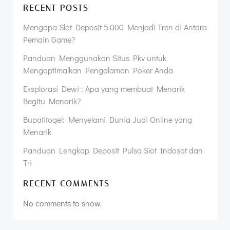
RECENT POSTS
Mengapa Slot Deposit 5.000 Menjadi Tren di Antara
Pemain Game?
Panduan Menggunakan Situs Pkv untuk
Mengoptimalkan Pengalaman Poker Anda
Eksplorasi Dewi : Apa yang membuat Menarik
Begitu Menarik?
Bupatitogel: Menyelami Dunia Judi Online yang
Menarik
Panduan Lengkap Deposit Pulsa Slot Indosat dan
Tri
RECENT COMMENTS
No comments to show.