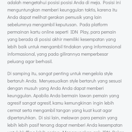
adalah mengetahui posisi posisi Anda di meja. Posisi ini
menguntungkan memberi keunggulan taktis, karena itu
Anda dapat melihat gerakan pemusik yang lain
sebelumnya mengambil keputusan. Pada platform
permainan kartu online seperti IDN Play, para pemain
yang berada di posisi akhir memiliki kesempatan yang
lebih baik untuk mengambil tindakan yang informasional
informasional, yang pada gilirannya memperbesar
peluang agar berhasil.
Di samping itu, sangat penting untuk mengelola style
bertaruh Anda. Menyesuaikan style bertaruh yang sesuai
dengan musuh yang Anda Anda dapat memberi
keunggulan. Apabila Anda bermain lawan pemain yang
agresif sangat agresif, kamu kemungkinan ingin lebih
cermat serta mengambil tangan yang kuat kuat agar
dipertaruhkan. Di sisi lain, melawan para pemain yang
lebih lebih pasif tenang dapat memberi Anda kesempatan