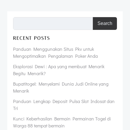
Search
RECENT POSTS
Panduan Menggunakan Situs Pkv untuk
Mengoptimalkan Pengalaman Poker Anda
Eksplorasi Dewi : Apa yang membuat Menarik
Begitu Menarik?
Bupatitogel: Menyelami Dunia Judi Online yang
Menarik
Panduan Lengkap Deposit Pulsa Slot Indosat dan
Tri
Kunci Keberhasilan Bermain Permainan Togel di
Warga 88 tempat bermain