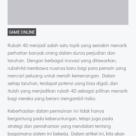
GAME ONLINE
Rubah 4D menjadi salah satu topik yang semakin menarik
perhatian banyak orang dalam dunia perjudian dan
taruhan. Dengan berbagai inovasi yang ditawarkan,
rubah4d membawa nuansa baru bagi para pemain yang
mencari peluang untuk meraih kemenangan. Dalam
setiap taruhan, terdapat potensi yang bisa digali, dan
itulah yang menjadikan rubah 4D sebagai pilihan menarik
bagi mereka yang berani mengambil risiko.
Keberhasilan dalam permainan ini tidak hanya
bergantung pada keberuntungan, tetapi juga pada
strategi dan pemahaman yang mendalam tentang
bagaimana sistem ini bekerja. Dalam artikel ini, kita akan