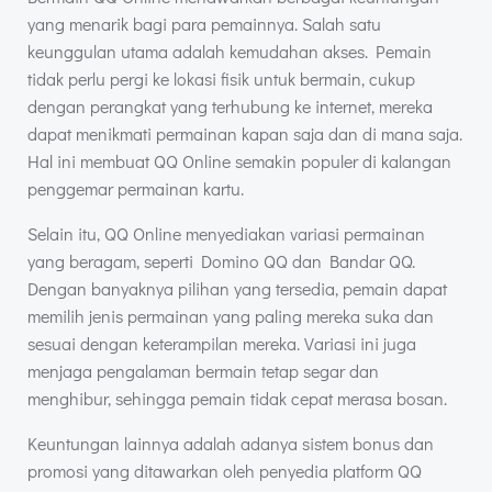
yang menarik bagi para pemainnya. Salah satu
keunggulan utama adalah kemudahan akses. Pemain
tidak perlu pergi ke lokasi fisik untuk bermain, cukup
dengan perangkat yang terhubung ke internet, mereka
dapat menikmati permainan kapan saja dan di mana saja.
Hal ini membuat QQ Online semakin populer di kalangan
penggemar permainan kartu.
Selain itu, QQ Online menyediakan variasi permainan
yang beragam, seperti Domino QQ dan Bandar QQ.
Dengan banyaknya pilihan yang tersedia, pemain dapat
memilih jenis permainan yang paling mereka suka dan
sesuai dengan keterampilan mereka. Variasi ini juga
menjaga pengalaman bermain tetap segar dan
menghibur, sehingga pemain tidak cepat merasa bosan.
Keuntungan lainnya adalah adanya sistem bonus dan
promosi yang ditawarkan oleh penyedia platform QQ