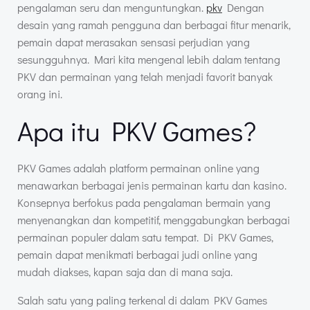
pengalaman seru dan menguntungkan.
pkv
Dengan
desain yang ramah pengguna dan berbagai fitur menarik,
pemain dapat merasakan sensasi perjudian yang
sesungguhnya. Mari kita mengenal lebih dalam tentang
PKV dan permainan yang telah menjadi favorit banyak
orang ini.
Apa itu PKV Games?
PKV Games adalah platform permainan online yang
menawarkan berbagai jenis permainan kartu dan kasino.
Konsepnya berfokus pada pengalaman bermain yang
menyenangkan dan kompetitif, menggabungkan berbagai
permainan populer dalam satu tempat. Di PKV Games,
pemain dapat menikmati berbagai judi online yang
mudah diakses, kapan saja dan di mana saja.
Salah satu yang paling terkenal di dalam PKV Games