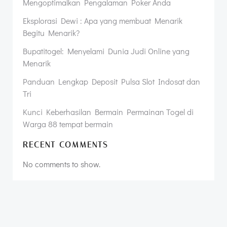
Mengoptimalkan Pengalaman Poker Anda
Eksplorasi Dewi : Apa yang membuat Menarik
Begitu Menarik?
Bupatitogel: Menyelami Dunia Judi Online yang
Menarik
Panduan Lengkap Deposit Pulsa Slot Indosat dan
Tri
Kunci Keberhasilan Bermain Permainan Togel di
Warga 88 tempat bermain
RECENT COMMENTS
No comments to show.