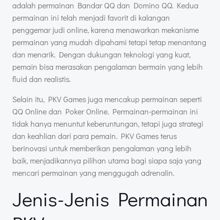
adalah permainan Bandar QQ dan Domino QQ. Kedua
permainan ini telah menjadi favorit di kalangan
penggemar judi online, karena menawarkan mekanisme
permainan yang mudah dipahami tetapi tetap menantang
dan menarik. Dengan dukungan teknologi yang kuat,
pemain bisa merasakan pengalaman bermain yang lebih
fluid dan realistis.
Selain itu, PKV Games juga mencakup permainan seperti
QQ Online dan Poker Online. Permainan-permainan ini
tidak hanya menuntut keberuntungan, tetapi juga strategi
dan keahlian dari para pemain. PKV Games terus
berinovasi untuk memberikan pengalaman yang lebih
baik, menjadikannya pilihan utama bagi siapa saja yang
mencari permainan yang menggugah adrenalin.
Jenis-Jenis Permainan