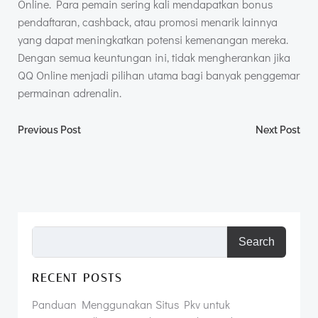
Online. Para pemain sering kali mendapatkan bonus
pendaftaran, cashback, atau promosi menarik lainnya
yang dapat meningkatkan potensi kemenangan mereka.
Dengan semua keuntungan ini, tidak mengherankan jika
QQ Online menjadi pilihan utama bagi banyak penggemar
permainan adrenalin.
Post
Post
Previous Post
Next Post
navigation
navigation
Search
RECENT POSTS
Panduan Menggunakan Situs Pkv untuk