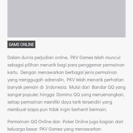
GAME ONLINE
Dalam dunia perjudian online, PKV Games telah muncul
sebagai pilihan menarik bagi para penggemar permainan
kartu. Dengan menawarkan berbagai jenis permainan
yang menggugah adrenalin, PKV telah menarik perhatian
banyak pemain di Indonesia. Mulai dari Bandar QQ yang
sangat populer, hingga Domino QQ yang menyenangkan,
setiap permainan memiliki daya tarik tersendiri yang
membuat siapa pun tidak ingin berhenti bermain.
Permainan QQ Online dan Poker Online juga bagian dari
keluarga besar PKV Games yang menawarkan