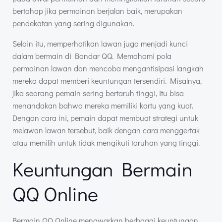
bertahap jika permainan berjalan baik, merupakan
pendekatan yang sering digunakan.
Selain itu, memperhatikan lawan juga menjadi kunci
dalam bermain di Bandar QQ. Memahami pola
permainan lawan dan mencoba mengantisipasi langkah
mereka dapat memberi keuntungan tersendiri. Misalnya,
jika seorang pemain sering bertaruh tinggi, itu bisa
menandakan bahwa mereka memiliki kartu yang kuat.
Dengan cara ini, pemain dapat membuat strategi untuk
melawan lawan tersebut, baik dengan cara menggertak
atau memilih untuk tidak mengikuti taruhan yang tinggi.
Keuntungan Bermain
QQ Online
Bermain QQ Online menawarkan berbagai keuntungan