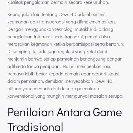
kualitas pengalaman bermain secara keseluruhan.
Keunggulan lain tentang Dewi 4D adalah sistem
keamanan dan transparansi yang diimplementasikan.
Dengan menggunakan teknologi mutakhir di bidang
pengelolaan informasi serta transaksi, pemain bisa
merasakan keamanan ketika berpartisipasi serta bertaruh.
Di samping itu, ada juga regulasi yang ketat demi
menjamin bahwa setiap permainan berlangsung dengan
adil serta tanpa penipuan. Hal ini memberikan rasa
percaya lebih besar kepada pemain agar berpartisipasi
dalam permainan, demikian menyebabkan Dewi 4D
pilihan yang menarik dari dengan permainan
konvensional yang mungkin mempunyai masalah serupa.
Penilaian Antara Game
Tradisional