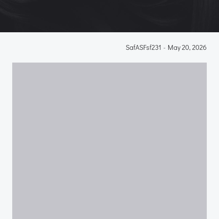
SafASFsf231
-
May 20, 2026