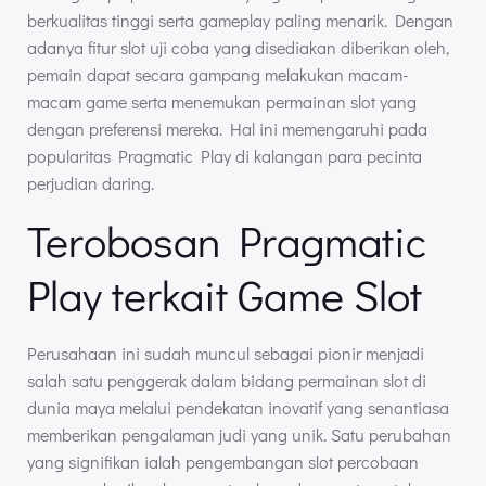
berkualitas tinggi serta gameplay paling menarik. Dengan
adanya fitur slot uji coba yang disediakan diberikan oleh,
pemain dapat secara gampang melakukan macam-
macam game serta menemukan permainan slot yang
dengan preferensi mereka. Hal ini memengaruhi pada
popularitas Pragmatic Play di kalangan para pecinta
perjudian daring.
Terobosan Pragmatic
Play terkait Game Slot
Perusahaan ini sudah muncul sebagai pionir menjadi
salah satu penggerak dalam bidang permainan slot di
dunia maya melalui pendekatan inovatif yang senantiasa
memberikan pengalaman judi yang unik. Satu perubahan
yang signifikan ialah pengembangan slot percobaan