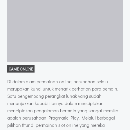
GAME ONLINE
Di dalam alam permainan online, perubahan selalu
merupakan kunci untuk menarik perhatian para pemain.
Satu pengembang perangkat lunak yang sudah
menunjukkan kapabilitasnya dalam menciptakan
menciptakan pengalaman bermain yang sangat memikat
adalah perusahaan Pragmatic Play. Melalui berbagai
pilihan fitur di permainan slot online yang mereka