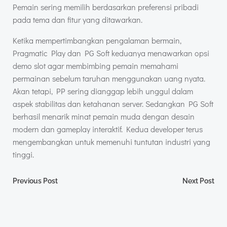
Pemain sering memilih berdasarkan preferensi pribadi
pada tema dan fitur yang ditawarkan.
Ketika mempertimbangkan pengalaman bermain,
Pragmatic Play dan PG Soft keduanya menawarkan opsi
demo slot agar membimbing pemain memahami
permainan sebelum taruhan menggunakan uang nyata.
Akan tetapi, PP sering dianggap lebih unggul dalam
aspek stabilitas dan ketahanan server. Sedangkan PG Soft
berhasil menarik minat pemain muda dengan desain
modern dan gameplay interaktif. Kedua developer terus
mengembangkan untuk memenuhi tuntutan industri yang
tinggi.
Post
Post
Previous Post
Next Post
navigation
navigation