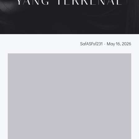
YANG TERKENAL
SafASFsf231
-
May 16, 2026