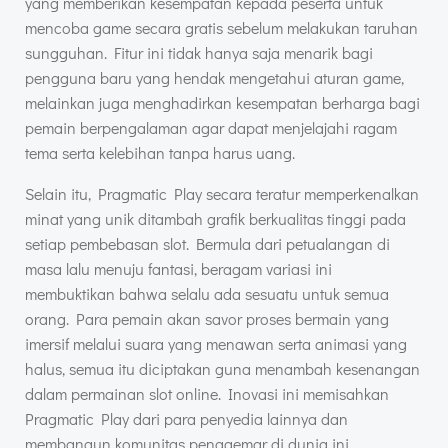
yang memberikan kesempatan kepada peserta untuk
mencoba game secara gratis sebelum melakukan taruhan
sungguhan. Fitur ini tidak hanya saja menarik bagi
pengguna baru yang hendak mengetahui aturan game,
melainkan juga menghadirkan kesempatan berharga bagi
pemain berpengalaman agar dapat menjelajahi ragam
tema serta kelebihan tanpa harus uang.
Selain itu, Pragmatic Play secara teratur memperkenalkan
minat yang unik ditambah grafik berkualitas tinggi pada
setiap pembebasan slot. Bermula dari petualangan di
masa lalu menuju fantasi, beragam variasi ini
membuktikan bahwa selalu ada sesuatu untuk semua
orang. Para pemain akan savor proses bermain yang
imersif melalui suara yang menawan serta animasi yang
halus, semua itu diciptakan guna menambah kesenangan
dalam permainan slot online. Inovasi ini memisahkan
Pragmatic Play dari para penyedia lainnya dan
membangun komunitas penggemar di dunia ini.