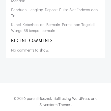
Menarik
Panduan Lengkap Deposit Pulsa Slot Indosat dan
Tri
Kunci Keberhasilan Bermain Permainan Togel di
Warga 88 tempat bermain
RECENT COMMENTS
No comments to show.
© 2026 parenttribe.net. Built using WordPress and
Silverstorm Theme .