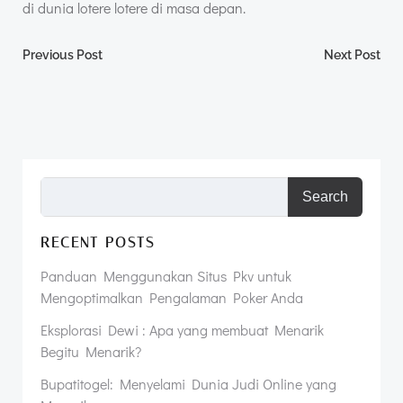
di dunia lotere lotere di masa depan.
Post
Post
Previous Post
Next Post
navigation
navigation
Search
RECENT POSTS
Panduan Menggunakan Situs Pkv untuk
Mengoptimalkan Pengalaman Poker Anda
Eksplorasi Dewi : Apa yang membuat Menarik
Begitu Menarik?
Bupatitogel: Menyelami Dunia Judi Online yang