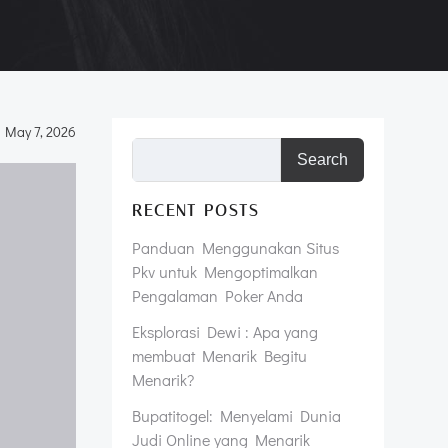
-
May 7, 2026
Search
RECENT POSTS
Panduan Menggunakan Situs
Pkv untuk Mengoptimalkan
Pengalaman Poker Anda
Eksplorasi Dewi : Apa yang
membuat Menarik Begitu
Menarik?
Bupatitogel: Menyelami Dunia
Judi Online yang Menarik