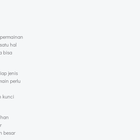
s permainan
satu hal
a bisa
ap jenis
ain perlu
h kunci
uhan
r
h besar