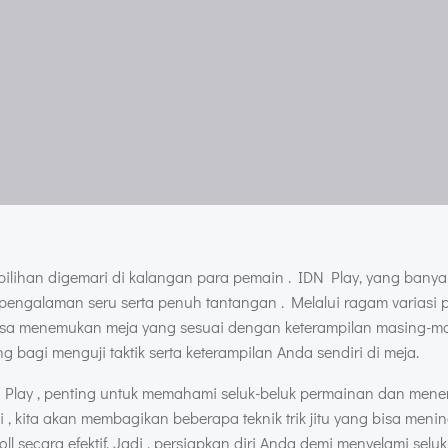
 pilihan digemari di kalangan para pemain . IDN Play, yang banya
pengalaman seru serta penuh tantangan . Melalui ragam variasi
isa menemukan meja yang sesuai dengan keterampilan masing-ma
 bagi menguji taktik serta keterampilan Anda sendiri di meja.
lay , penting untuk memahami seluk-beluk permainan dan men
ni , kita akan membagikan beberapa teknik trik jitu yang bisa meni
 secara efektif. Jadi , persiapkan diri Anda demi menyelami seluk