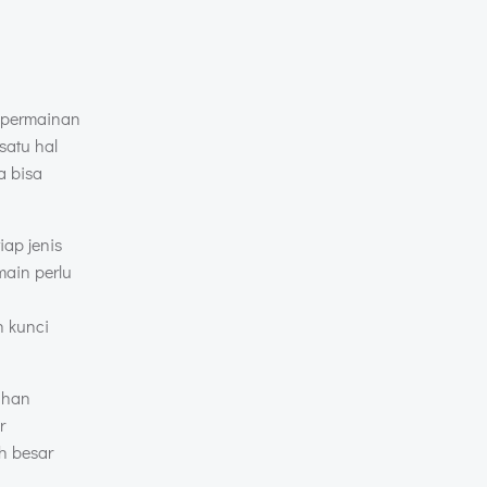
s permainan
satu hal
a bisa
ap jenis
ain perlu
h kunci
uhan
r
h besar