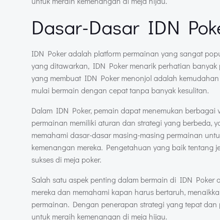
untuk meraih kemenangan di meja hijau.
Dasar-Dasar IDN Pok
IDN Poker adalah platform permainan yang sangat popu
yang ditawarkan, IDN Poker menarik perhatian banyak
yang membuat IDN Poker menonjol adalah kemudahan a
mulai bermain dengan cepat tanpa banyak kesulitan.
Dalam IDN Poker, pemain dapat menemukan berbagai vari
permainan memiliki aturan dan strategi yang berbeda,
memahami dasar-dasar masing-masing permainan untuk
kemenangan mereka. Pengetahuan yang baik tentang jeni
sukses di meja poker.
Salah satu aspek penting dalam bermain di IDN Poker 
mereka dan memahami kapan harus bertaruh, menaikkan
permainan. Dengan penerapan strategi yang tepat dan 
untuk meraih kemenangan di meja hijau.