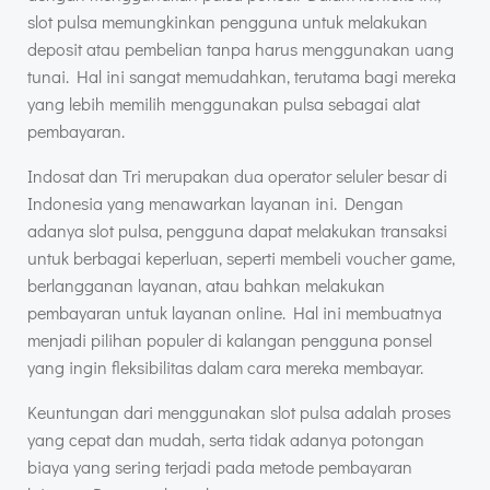
slot pulsa memungkinkan pengguna untuk melakukan
deposit atau pembelian tanpa harus menggunakan uang
tunai. Hal ini sangat memudahkan, terutama bagi mereka
yang lebih memilih menggunakan pulsa sebagai alat
pembayaran.
Indosat dan Tri merupakan dua operator seluler besar di
Indonesia yang menawarkan layanan ini. Dengan
adanya slot pulsa, pengguna dapat melakukan transaksi
untuk berbagai keperluan, seperti membeli voucher game,
berlangganan layanan, atau bahkan melakukan
pembayaran untuk layanan online. Hal ini membuatnya
menjadi pilihan populer di kalangan pengguna ponsel
yang ingin fleksibilitas dalam cara mereka membayar.
Keuntungan dari menggunakan slot pulsa adalah proses
yang cepat dan mudah, serta tidak adanya potongan
biaya yang sering terjadi pada metode pembayaran