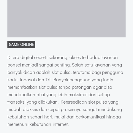
GAME ONLINE
Di era digital seperti sekarang, akses terhadap layanan
ponsel menjadi sangat penting. Salah satu layanan yang
banyak dicari adalah slot pulsa, terutama bagi pengguna
kartu Indosat dan Tri. Banyak pengguna yang ingin
memanfaatkan slot pulsa tanpa potongan agar bisa
mendapatkan nilai yang lebih maksimal dari setiap
transaksi yang dilakukan. Ketersediaan slot pulsa yang
mudah diakses dan cepat prosesnya sangat mendukung
kebutuhan sehari-hari, mulai dari berkomunikasi hingga
memenuhi kebutuhan internet.