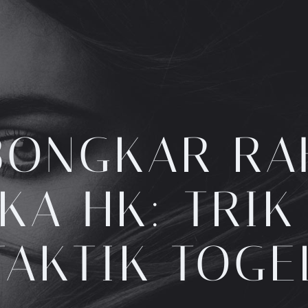
ONGKAR RA
KA HK: TRIK
TAKTIK TOGE