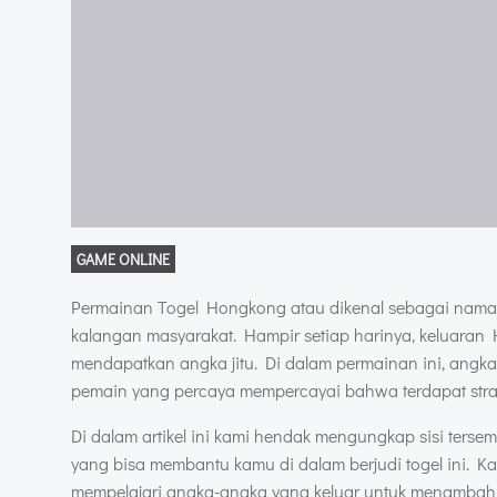
GAME ONLINE
Permainan Togel Hongkong atau dikenal sebagai nama
kalangan masyarakat. Hampir setiap harinya, keluaran
mendapatkan angka jitu. Di dalam permainan ini, angka
pemain yang percaya mempercayai bahwa terdapat strate
Di dalam artikel ini kami hendak mengungkap sisi terse
yang bisa membantu kamu di dalam berjudi togel ini. K
mempelajari angka-angka yang keluar untuk menambah