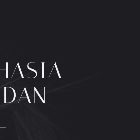
HASIA
 DAN
L