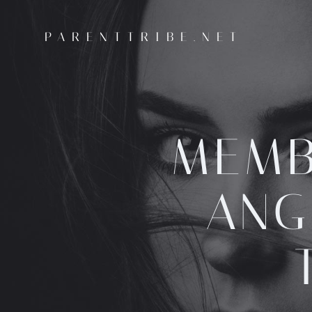
Skip
to
PARENTTRIBE.NET
content
MEMB
ANG