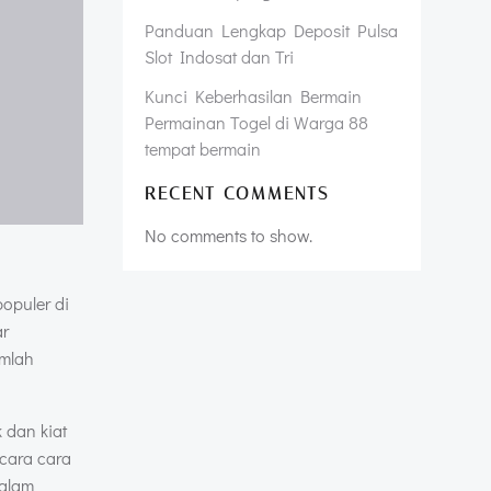
Panduan Lengkap Deposit Pulsa
Slot Indosat dan Tri
Kunci Keberhasilan Bermain
Permainan Togel di Warga 88
tempat bermain
RECENT COMMENTS
No comments to show.
opuler di
ar
umlah
 dan kiat
 cara cara
 alam