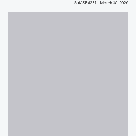
SafASFsf231
-
March 30, 2026