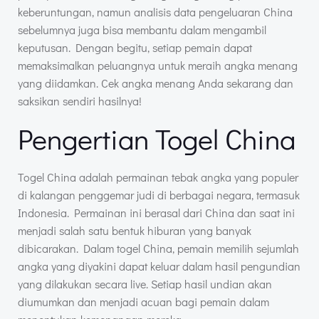
keberuntungan, namun analisis data pengeluaran China
sebelumnya juga bisa membantu dalam mengambil
keputusan. Dengan begitu, setiap pemain dapat
memaksimalkan peluangnya untuk meraih angka menang
yang diidamkan. Cek angka menang Anda sekarang dan
saksikan sendiri hasilnya!
Pengertian Togel China
Togel China adalah permainan tebak angka yang populer
di kalangan penggemar judi di berbagai negara, termasuk
Indonesia. Permainan ini berasal dari China dan saat ini
menjadi salah satu bentuk hiburan yang banyak
dibicarakan. Dalam togel China, pemain memilih sejumlah
angka yang diyakini dapat keluar dalam hasil pengundian
yang dilakukan secara live. Setiap hasil undian akan
diumumkan dan menjadi acuan bagi pemain dalam