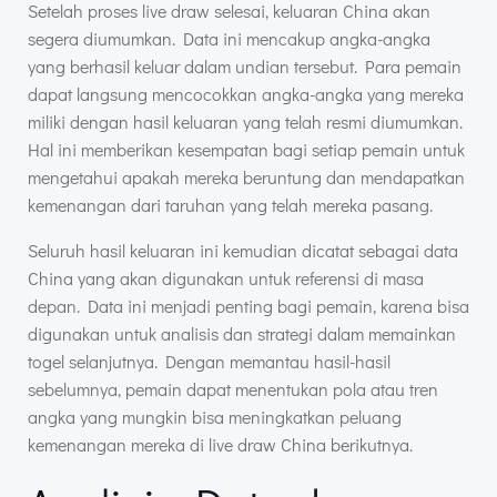
Setelah proses live draw selesai, keluaran China akan
segera diumumkan. Data ini mencakup angka-angka
yang berhasil keluar dalam undian tersebut. Para pemain
dapat langsung mencocokkan angka-angka yang mereka
miliki dengan hasil keluaran yang telah resmi diumumkan.
Hal ini memberikan kesempatan bagi setiap pemain untuk
mengetahui apakah mereka beruntung dan mendapatkan
kemenangan dari taruhan yang telah mereka pasang.
Seluruh hasil keluaran ini kemudian dicatat sebagai data
China yang akan digunakan untuk referensi di masa
depan. Data ini menjadi penting bagi pemain, karena bisa
digunakan untuk analisis dan strategi dalam memainkan
togel selanjutnya. Dengan memantau hasil-hasil
sebelumnya, pemain dapat menentukan pola atau tren
angka yang mungkin bisa meningkatkan peluang
kemenangan mereka di live draw China berikutnya.