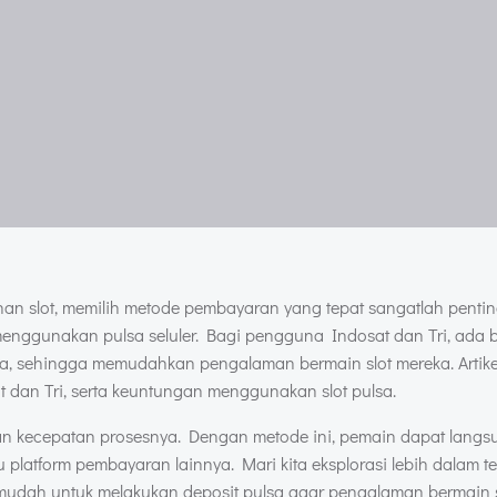
nan slot, memilih metode pembayaran yang tepat sangatlah penti
enggunakan pulsa seluler. Bagi pengguna Indosat dan Tri, ada 
a, sehingga memudahkan pengalaman bermain slot mereka. Artikel
 dan Tri, serta keuntungan menggunakan slot pulsa.
 dan kecepatan prosesnya. Dengan metode ini, pemain dapat langs
platform pembayaran lainnya. Mari kita eksplorasi lebih dalam te
a mudah untuk melakukan deposit pulsa agar pengalaman bermain s