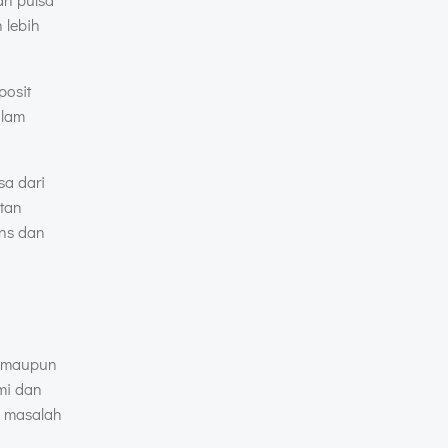
 lebih
posit
alam
sa dari
stan
ns dan
t maupun
smi dan
i masalah