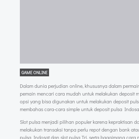
GAME ONLINE
Dalam dunia perjudian online, khususnya dalam permai
pemain mencari cara mudah untuk melakukan deposit m
opsi yang bisa digunakan untuk melakukan deposit puls
membahas cara-cara simple untuk deposit pulsa Indosat
Slot pulsa menjadi pilihan populer karena kepraktisan
melakukan transaksi tanpa perlu repot dengan bank atau 
pulsa Indosat dan slot pulsa Tri, serta bagaimana car