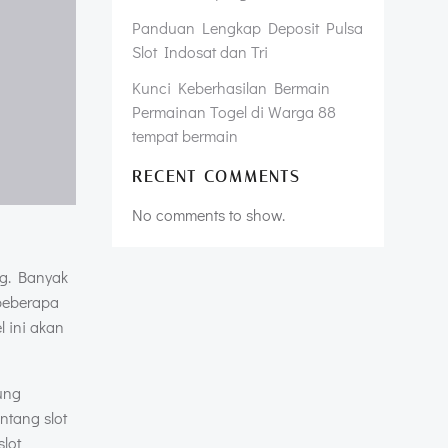
Panduan Lengkap Deposit Pulsa
Slot Indosat dan Tri
Kunci Keberhasilan Bermain
Permainan Togel di Warga 88
tempat bermain
RECENT COMMENTS
No comments to show.
ng. Banyak
beberapa
 ini akan
ung
ntang slot
lot