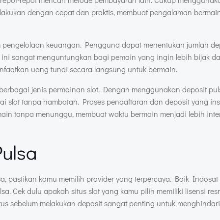
ilakukan dengan cepat dan praktis, membuat pengalaman bermain
dalam pengelolaan keuangan. Pengguna dapat menentukan jumlah de
 ini sangat menguntungkan bagi pemain yang ingin lebih bijak d
nfaatkan uang tunai secara langsung untuk bermain.
berbagai jenis permainan slot. Dengan menggunakan deposit pul
i slot tanpa hambatan. Proses pendaftaran dan deposit yang in
in tanpa menunggu, membuat waktu bermain menjadi lebih inte
Pulsa
a, pastikan kamu memilih provider yang terpercaya. Baik Indosa
. Cek dulu apakah situs slot yang kamu pilih memiliki lisensi re
situs sebelum melakukan deposit sangat penting untuk menghindar