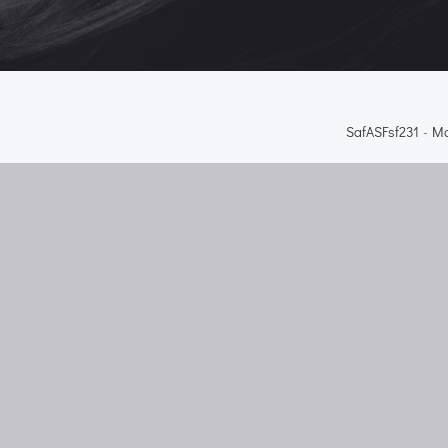
SafASFsf231
-
Ma