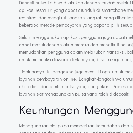
Deposit pulsa Tri bisa dilakukan dengan mudah melalu
aplikasi resmi Tri yang dapat diunduh di smartphone m
registrasi dan mengikuti langkah-langkah yang diberikan
beberapa metode pembayaran yang dapat dipilih sesua
Selain menggunakan aplikasi, pengguna juga dapat melaku
dapat masuk dengan akun mereka dan mengikuti petunjuk
memudahkan pengguna dalam melakukan transaksi, bahk
untuk memeriksa tawaran terkini yang bisa menguntung
Tidak hanya itu, pengguna juga memiliki opsi untuk mela
layanan pembayaran online. Langkah-langkahnya umumn
akan diisi, dan jumlah pulsa yang diinginkan. Proses i
layanan slot menggunakan pulsa yang telah dideposit.
Keuntungan Mengguna
Menggunakan slot pulsa memberikan kemudahan dan k
deposit pulsa dari Indosat dan Tri, Anda tidak perlu l