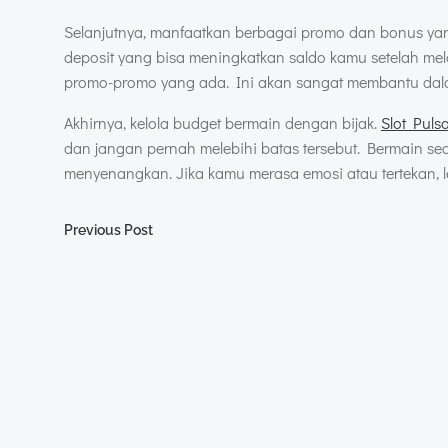
Selanjutnya, manfaatkan berbagai promo dan bonus yan
deposit yang bisa meningkatkan saldo kamu setelah mela
promo-promo yang ada. Ini akan sangat membantu da
Akhirnya, kelola budget bermain dengan bijak.
Slot Puls
dan jangan pernah melebihi batas tersebut. Bermain s
menyenangkan. Jika kamu merasa emosi atau tertekan, le
Post
Previous Post
navigation