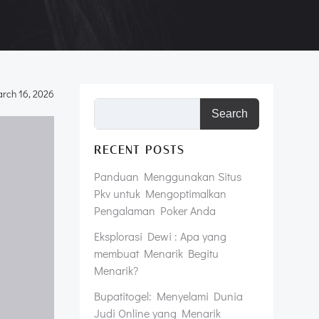
rch 16, 2026
Search
RECENT POSTS
Panduan Menggunakan Situs
Pkv untuk Mengoptimalkan
Pengalaman Poker Anda
Eksplorasi Dewi : Apa yang
membuat Menarik Begitu
Menarik?
Bupatitogel: Menyelami Dunia
Judi Online yang Menarik