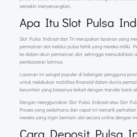
semakin menyenangkan.
Apa Itu Slot Pulsa Ind
Slot Pulsa Indosat dan Tri merupakan layanan yang m
permainan slot melalui pulsa listrik yang mereka milik
ke dalam akun permainan slot, sehingga memudahkan a
pembayaran lainnya.
Layanan ini sangat populer di kalangan pengguna provid
untuk melakukan mobilitas finansial dalam dunia perma
kerumitan yang biasanya terkait dengan transfer bank at
Dengan menggunakan Slot Pulsa Indosat atau Slot Pul
Proses yang sederhana dan cepat ini menarik perhatia
mereka yang ingin bermain slot secara online dengan m
Cara Deposit Pulsa I