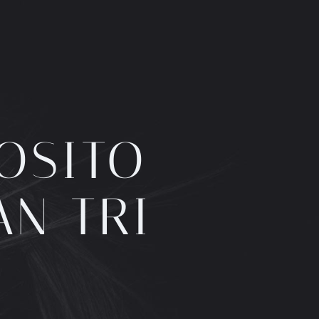
OSITO
AN TRI