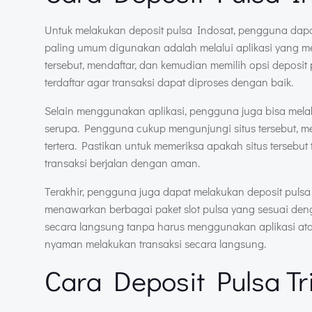
Untuk melakukan deposit pulsa Indosat, pengguna dap
paling umum digunakan adalah melalui aplikasi yang m
tersebut, mendaftar, dan kemudian memilih opsi deposi
terdaftar agar transaksi dapat diproses dengan baik.
Selain menggunakan aplikasi, pengguna juga bisa mela
serupa. Pengguna cukup mengunjungi situs tersebut, me
tertera. Pastikan untuk memeriksa apakah situs tersebu
transaksi berjalan dengan aman.
Terakhir, pengguna juga dapat melakukan deposit pulsa
menawarkan berbagai paket slot pulsa yang sesuai den
secara langsung tanpa harus menggunakan aplikasi atau
nyaman melakukan transaksi secara langsung.
Cara Deposit Pulsa Tr