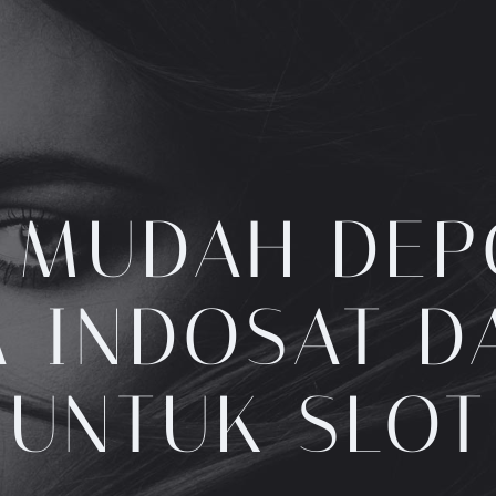
 MUDAH DEP
 INDOSAT D
UNTUK SLOT