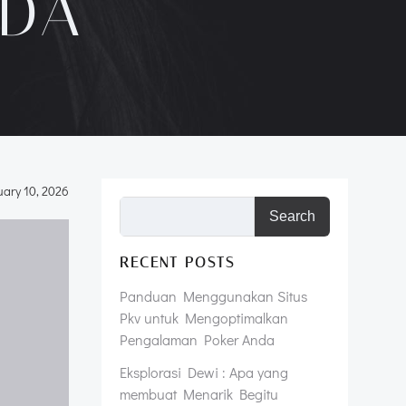
NDA
uary 10, 2026
Search
RECENT POSTS
Panduan Menggunakan Situs
Pkv untuk Mengoptimalkan
Pengalaman Poker Anda
Eksplorasi Dewi : Apa yang
membuat Menarik Begitu