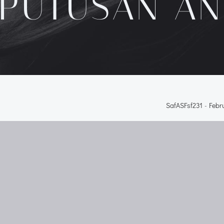
PUTUSAN A
SafASFsf231
-
Febr