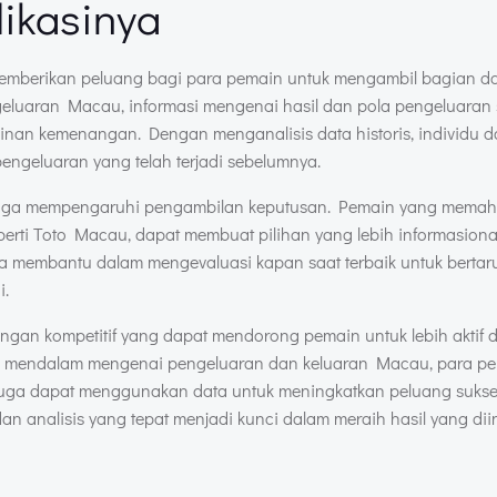
ikasinya
emberikan peluang bagi para pemain untuk mengambil bagian d
geluaran Macau, informasi mengenai hasil dan pola pengeluaran
nan kemenangan. Dengan menganalisis data historis, individu d
engeluaran yang telah terjadi sebelumnya.
 juga mempengaruhi pengambilan keputusan. Pemain yang mema
rti Toto Macau, dapat membuat pilihan yang lebih informasiona
a membantu dalam mengevaluasi kapan saat terbaik untuk bertaru
i.
gan kompetitif yang dapat mendorong pemain untuk lebih aktif 
g mendalam mengenai pengeluaran dan keluaran Macau, para pe
juga dapat menggunakan data untuk meningkatkan peluang suks
n analisis yang tepat menjadi kunci dalam meraih hasil yang dii