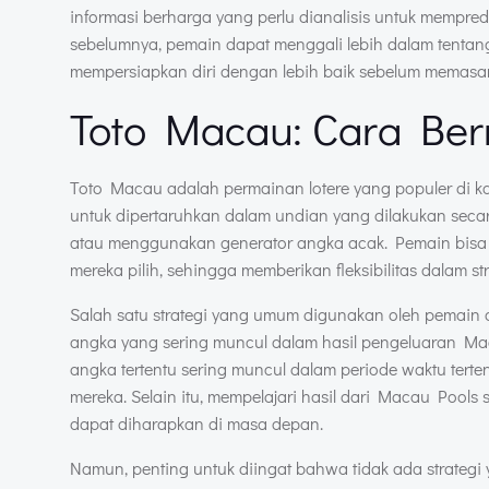
informasi berharga yang perlu dianalisis untuk mempre
sebelumnya, pemain dapat menggali lebih dalam tenta
mempersiapkan diri dengan lebih baik sebelum memasa
Toto Macau: Cara Ber
Toto Macau adalah permainan lotere yang populer di 
untuk dipertaruhkan dalam undian yang dilakukan seca
atau menggunakan generator angka acak. Pemain bisa 
mereka pilih, sehingga memberikan fleksibilitas dalam st
Salah satu strategi yang umum digunakan oleh pemain
angka yang sering muncul dalam hasil pengeluaran Maca
angka tertentu sering muncul dalam periode waktu tert
mereka. Selain itu, mempelajari hasil dari Macau Poo
dapat diharapkan di masa depan.
Namun, penting untuk diingat bahwa tidak ada strate