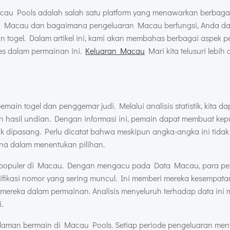
acau Pools adalah salah satu platform yang menawarkan berbagai
a Macau dan bagaimana pengeluaran Macau berfungsi, Anda da
 togel. Dalam artikel ini, kami akan membahas berbagai aspek p
es dalam permainan ini.
Keluaran Macau
Mari kita telusuri lebih 
n togel dan penggemar judi. Melalui analisis statistik, kita da
n hasil undian. Dengan informasi ini, pemain dapat membuat ke
tuk dipasang. Perlu dicatat bahwa meskipun angka-angka ini tida
na dalam menentukan pilihan.
g populer di Macau. Dengan mengacu pada Data Macau, para p
ifikasi nomor yang sering muncul. Ini memberi mereka kesempata
mereka dalam permainan. Analisis menyeluruh terhadap data ini
.
aman bermain di Macau Pools. Setiap periode pengeluaran me