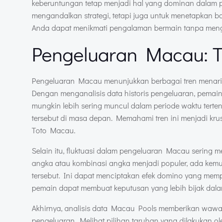
keberuntungan tetap menjadi hal yang dominan dalam pe
mengandalkan strategi, tetapi juga untuk menetapkan 
Anda dapat menikmati pengalaman bermain tanpa menga
Pengeluaran Macau: T
Pengeluaran Macau menunjukkan berbagai tren menarik
Dengan menganalisis data historis pengeluaran, pemain
mungkin lebih sering muncul dalam periode waktu tert
tersebut di masa depan. Memahami tren ini menjadi kr
Toto Macau.
Selain itu, fluktuasi dalam pengeluaran Macau sering 
angka atau kombinasi angka menjadi populer, ada kem
tersebut. Ini dapat menciptakan efek domino yang mem
pemain dapat membuat keputusan yang lebih bijak dala
Akhirnya, analisis data Macau Pools memberikan wawa
pengeluaran. Melihat pilihan taruhan yang dilakukan o