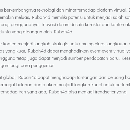
s berkembangnya teknologi dan minat terhadap platform virtual.
semakin meluas, Rubah4d memiliki potensi untuk menjadi salah sat
 bagi penggunanya. Inovasi dalam desain karakter dan konten ak
 dunia yang dibangun oleh Rubah4d.
tor konten menjadi langkah strategis untuk memperluas jangkauan
s yang kuat, Rubah4d dapat menghadirkan event-event virtual y
pengguna tetapi juga dapat menjadi sumber pendapatan baru. Kes
agam bagi para penggemar.
gkat global, Rubah4d dapat menghadapi tantangan dan peluang ba
erbagai belahan dunia akan menjadi langkah kunci untuk pertu
terhadap tren yang ada, Rubah4d bisa menjadi trendsetter yang
Post