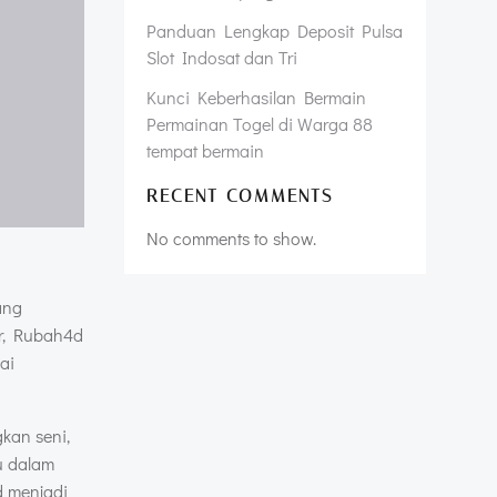
Panduan Lengkap Deposit Pulsa
Slot Indosat dan Tri
Kunci Keberhasilan Bermain
Permainan Togel di Warga 88
tempat bermain
RECENT COMMENTS
No comments to show.
ang
ar, Rubah4d
ai
kan seni,
u dalam
d menjadi