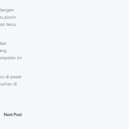
 Dengan
u pionir
an terus
 dan
ang
empatan ini
ru di pasar
mbuhan di
Next Post