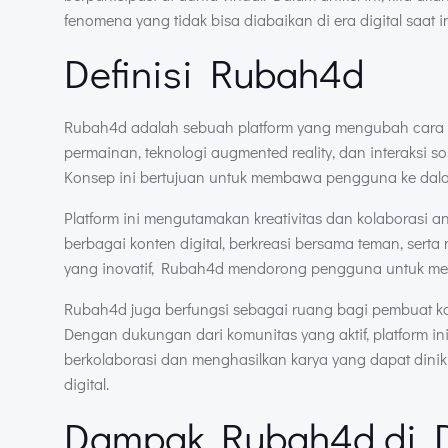
fenomena yang tidak bisa diabaikan di era digital saat in
Definisi Rubah4d
Rubah4d adalah sebuah platform yang mengubah cara 
permainan, teknologi augmented reality, dan interaks
Konsep ini bertujuan untuk membawa pengguna ke dala
Platform ini mengutamakan kreativitas dan kolaborasi
berbagai konten digital, berkreasi bersama teman, serta
yang inovatif, Rubah4d mendorong pengguna untuk men
Rubah4d juga berfungsi sebagai ruang bagi pembuat ko
Dengan dukungan dari komunitas yang aktif, platform 
berkolaborasi dan menghasilkan karya yang dapat dinik
digital.
Dampak Rubah4d di Du