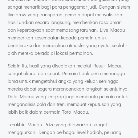
sangat menarik bagi para penggemar judi. Dengan sistem
live draw yang transparan, pemain dapat menyaksikan
hasil undian secara langsung, memberikan rasa aman
dan kepercayaan saat memasang taruhan. Live Macau
memberikan kesempatan kepada pemain untuk
berinteraksi dan merasakan atmosfer yang nyata, seolah-
olah mereka berada di lokasi permainan.
Selain itu, hasil yang disediakan melalui Result Macau
sangat akurat dan cepat. Pemain tidak perlu menunggu
lama untuk mengetahui angka yang keluar, sehingga
mereka dapat segera merencanakan langkah selanjutnya.
Data Macau yang lengkap juga membantu pemain untuk
menganalisis pola dan tren, membuat keputusan yang
lebih baik dalam bermain Toto Macau.
Terakhir, Macau Prize yang ditawarkan sangat
menggiurkan. Dengan berbagai level hadiah, peluang