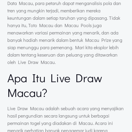
Data Macau, para petaruh dapat menganalisis pola dan
tren yang mungkin terjadi, memberikan mereka
keuntungan dalam setiap taruhan yang dipasang. Tidak
hanya itu, Toto Macau dan Macau Pools juga
menawarkan variasi permainan yang menarik, dan ada
banyak hadiah menarik dalam bentuk Macau Prize yang
siap menunggu para pemenang. Mari kita eksplor lebih
dalam tentang keseruan dan peluang yang ditawarkan
oleh Live Draw Macau.
Apa Itu Live Draw
Macau?
Live Draw Macau adalah sebuah acara yang menyajikan
hasil pengundian secara langsung untuk berbagai
permainan togel yang diadakan di Macau. Acara ini
menarik perhatian banyak penggemar judi karena