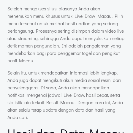
Setelah mengakses situs, biasanya Anda akan
menemukan menu khusus untuk Live Draw Macau. Pilih
menu tersebut untuk melihat hasil undian yang sedang
berlangsung. Prosesnya sering disimpan dalam video live
atau streaming, sehingga Anda dapat menyaksikan setiap
detik momen pengundian. Ini adalah pengalaman yang
mendebarkan bagi para penggemar togel dan pengikut
hasil Macau.
Selain itu, untuk mendapatkan informasi lebih lengkap,
Anda juga dapat mengikuti akun media sosial resmi dari
penyelenggara. Di sana, Anda akan mendapatkan
notifikasi mengenai jadwal Live Draw, hasil cepat, serta
statistik lain terkait Result Macau. Dengan cara ini, Anda
akan selalu tetap update dengan data dan hasil yang
Anda cari.
Hasil dan Data Macau