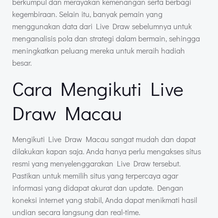
berkumpul dan merayakan kemenangan serta berbagi
kegembiraan. Selain itu, banyak pemain yang
menggunakan data dari Live Draw sebelumnya untuk
menganalisis pola dan strategi dalam bermain, sehingga
meningkatkan peluang mereka untuk meraih hadiah
besar.
Cara Mengikuti Live
Draw Macau
Mengikuti Live Draw Macau sangat mudah dan dapat
dilakukan kapan saja. Anda hanya perlu mengakses situs
resmi yang menyelenggarakan Live Draw tersebut.
Pastikan untuk memilih situs yang terpercaya agar
informasi yang didapat akurat dan update. Dengan
koneksi internet yang stabil, Anda dapat menikmati hasil
undian secara langsung dan real-time.