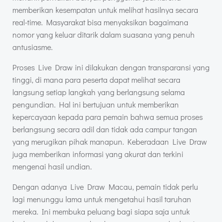
memberikan kesempatan untuk melihat hasilnya secara
real-time. Masyarakat bisa menyaksikan bagaimana
nomor yang keluar ditarik dalam suasana yang penuh
antusiasme.
Proses Live Draw ini dilakukan dengan transparansi yang
tinggi, di mana para peserta dapat melihat secara
langsung setiap langkah yang berlangsung selama
pengundian. Hal ini bertujuan untuk memberikan
kepercayaan kepada para pemain bahwa semua proses
berlangsung secara adil dan tidak ada campur tangan
yang merugikan pihak manapun. Keberadaan Live Draw
juga memberikan informasi yang akurat dan terkini
mengenai hasil undian.
Dengan adanya Live Draw Macau, pemain tidak perlu
lagi menunggu lama untuk mengetahui hasil taruhan
mereka. Ini membuka peluang bagi siapa saja untuk