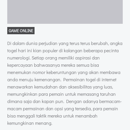
GAME ONLINE
Di dalam dunia perjudian yang terus terus berubah, angka
togel hari ini kian populer di kalangan beberapa pecinta
numerologi. Setiap orang memiliki aspirasi dan
kepercayaan bahwasanya mereka semua bisa
menemukan nomor keberuntungan yang akan membawa
anda menuju kemenangan. Permainan togel di internet
menawarkan kemudahan dan aksesibilitas yang luas,
memungkinkan para pemain untuk memasang taruhan
dimana saja dan kapan pun. Dengan adanya bermacam-
macam permainan dan opsi yang tersedia, para pemain
bisa menggali taktik mereka untuk menambah
kemungkinan menang.