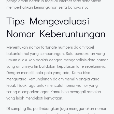
pengalaman bertaruh togel di internet serta senantiasa
memperhatikan kemungkinan serta bahaya nya.
Tips Mengevaluasi
Nomor Keberuntungan
Menentukan nomor fortunate numbers dalam togel
bukanlah hal yang sembarangan. Satu pendekatan yang
umum dilakukan adalah dengan menganalisis data nomor
yang umumnya timbul dalam keputusan lotre sebelumnya.
Dengan meneliti pola-pola yang ada, Kamu bisa
mengurangi kemungkinan dalam memilih angka yang
tepat. Tidak ragu untuk mencatat nomor-nomor yang
sering dilemparkan agar Kamu bisa menggali ramalan
yang lebih mendekati kenyataan.
Di samping itu, pertimbangkan juga menggunakan nomor