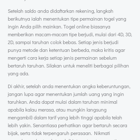
Setelah saldo anda didaftarkan rekening, langkah
berikutnya ialah menentukan tipe permainan togel yang
ingin Anda pilih mainkan. Togel online biasanya
memberikan macam-macam tipe berjudi, mulai dari 4D, 3D,
2D, sampai taruhan colok bebas. Setiap jenis berjudi
punya metode dan ketentuan berbeda, maka kritis agar
mengerti cara kerja setiap jenis permainan sebelum
bertaruh taruhan. Silakan untuk meneliti berbagai pilihan
yang ada.
Di akhir, setelah anda menentukan angka keberuntungan,
jangan lupa agar menentukan jumlah uang yang ingin
taruhkan. Anda dapat mulai dalam taruhan minimal
apabila kalau merasa, atau mungkin langsung
mengambil) dalam tarif yang lebih tinggi apabila telah
lebih yakin. Senantiasa perhatikan agar bertaruh secara
bijak, serta tidak terpengaruh perasaan. Nikmati