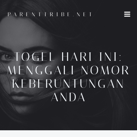
Skip
to
PARENTTRIBE.NET
content
TOGEL HARI INI:
MENGGALI NOMOR
KEBERUNTUNGAN
ANDA