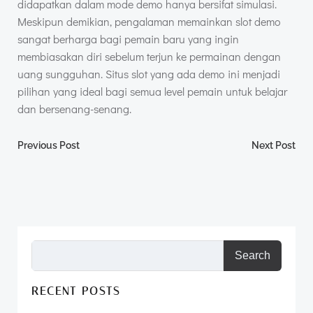
didapatkan dalam mode demo hanya bersifat simulasi.
Meskipun demikian, pengalaman memainkan slot demo
sangat berharga bagi pemain baru yang ingin
membiasakan diri sebelum terjun ke permainan dengan
uang sungguhan. Situs slot yang ada demo ini menjadi
pilihan yang ideal bagi semua level pemain untuk belajar
dan bersenang-senang.
Post
Post
Previous Post
Next Post
navigation
navigation
Search
RECENT POSTS