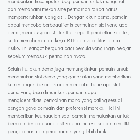
memberikan kesempatan bagi pemain untuk mengenal
dan memahami mekanisme permainan tanpa harus
mempertaruhkan uang asli. Dengan akun demo, pemain
dapat mencoba berbagai jenis permainan slot yang ada
demo, mengeksplorasi fitur-fitur seperti pembelian scatter,
serta memahami cara kerja RTP dan volatilitas tanpa
risiko. Ini sangat berguna bagi pemula yang ingin belajar
sebelum memasuki permainan nyata.
Selain itu, akun demo juga memungkinkan pemain untuk
menemukan slot demo yang gacor atau yang memberikan
kemenangan besar. Dengan mencoba beberapa slot
demo yang bisa dimainkan, pemain dapat
mengidentifikasi permainan mana yang paling sesuai
dengan gaya bermain dan preferensi mereka. Hal ini
memberikan keunggulan saat pemain memutuskan untuk
bermain dengan uang asli karena mereka sudah memiliki
pengalaman dan pemahaman yang lebih baik.