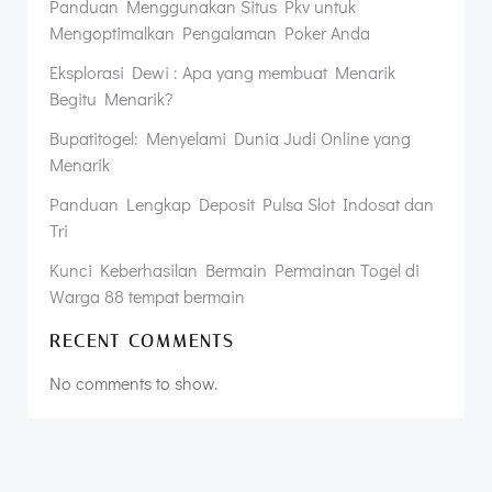
Panduan Menggunakan Situs Pkv untuk
Mengoptimalkan Pengalaman Poker Anda
Eksplorasi Dewi : Apa yang membuat Menarik
Begitu Menarik?
Bupatitogel: Menyelami Dunia Judi Online yang
Menarik
Panduan Lengkap Deposit Pulsa Slot Indosat dan
Tri
Kunci Keberhasilan Bermain Permainan Togel di
Warga 88 tempat bermain
RECENT COMMENTS
No comments to show.