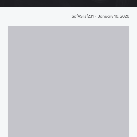
SafASFsf231
-
January 16, 2026