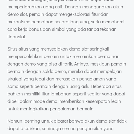
mempertaruhkan uang asli. Dengan menggunakan akun
demo slot, pemain dapat mengeksplorasi fitur dan
mekanisme permainan secara langsung, serta memahami
cara kerja bonus dan simbol yang ada tanpa tekanan
finansial.
Situs-situs yang menyediakan demo slot seringkali
memperbolehkan pemain untuk memainkan permainan
dengan demo yang bisa di tarik. Artinya, meskipun pemain
bermain dengan saldo demo, mereka dapat mempelajari
strategi yang tepat dan merasakan pengalaman yang
sama seperti bermain dengan uang asli. Beberapa situs
bahkan memiliki fitur tambahan seperti scatter yang dapat
dibeli dalam mode demo, memberikan kesempatan lebih
untuk meningkatkan pengalaman bermain.
Namun, penting untuk dicatat bahwa akun demo slot tidak
dapat dicairkan, sehingga semua penghasilan yang