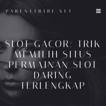
Skip
to
PARENTTRIBE.NET
content
SLOT GACOR: TRIK
MEMILIH SITUS
PERMAINAN SLOT
DARING
TERLENGKAP