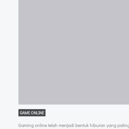
GAME ONLINE
Gaming online telah menjadi bentuk hiburan yang palin