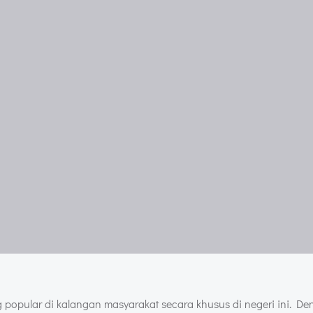
g popular di kalangan masyarakat secara khusus di negeri ini. D