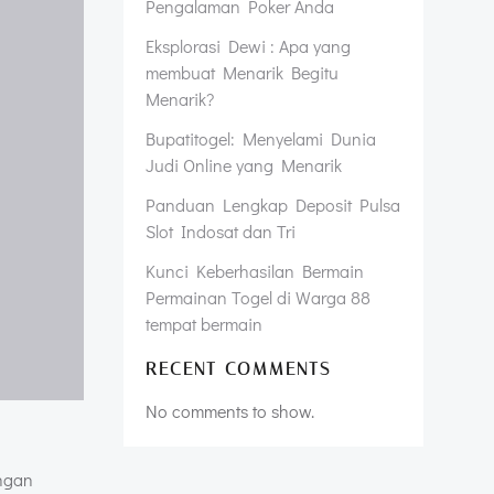
Pengalaman Poker Anda
Eksplorasi Dewi : Apa yang
membuat Menarik Begitu
Menarik?
Bupatitogel: Menyelami Dunia
Judi Online yang Menarik
Panduan Lengkap Deposit Pulsa
Slot Indosat dan Tri
Kunci Keberhasilan Bermain
Permainan Togel di Warga 88
tempat bermain
RECENT COMMENTS
No comments to show.
engan