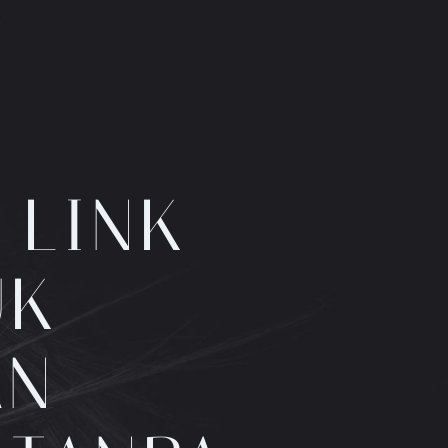
 LINK
UK
AN