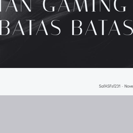
TAN GAMING
BATAS BATA
SafASFsf231
-
Nove