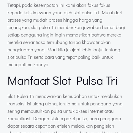
Tetapi, pada kesempatan ini kami akan fokus fokus
kepada keistimewaan yang oleh slot pulsa Tri. Mulai dari
proses yang mudah proses hingga harga yang
terjangkau, slot pulsa Tri memberikan jawaban hemat bagi
setiap pengguna ingin ingin memastikan bahwa mereka
mereka senantiasa terhubung tanpa khawatir akan
pengeluaran yang. Mari kita jelajahi lebih lanjut tentang
slot pulsa Tri serta cara yang tepat paling baik untuk
mengoptimalkannya.
Manfaat Slot Pulsa Tri
Slot Pulsa Tri menawarkan kemudahan untuk melakukan
transaksi isi ulang ulang, terutama untuk pengguna yang
sering membutuhkan pulsa untuk akses internet atau
komunikasi. Dengan sistem paket pulsa, para pengguna
dapat secara cepat dan efisien melakukan pengisian