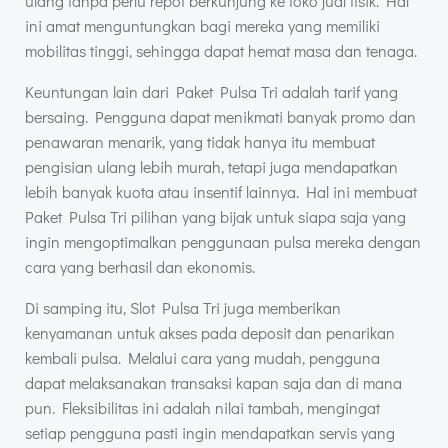
ulang tanpa perlu repot berkunjung ke toko jual fisik. Hal
ini amat menguntungkan bagi mereka yang memiliki
mobilitas tinggi, sehingga dapat hemat masa dan tenaga.
Keuntungan lain dari Paket Pulsa Tri adalah tarif yang
bersaing. Pengguna dapat menikmati banyak promo dan
penawaran menarik, yang tidak hanya itu membuat
pengisian ulang lebih murah, tetapi juga mendapatkan
lebih banyak kuota atau insentif lainnya. Hal ini membuat
Paket Pulsa Tri pilihan yang bijak untuk siapa saja yang
ingin mengoptimalkan penggunaan pulsa mereka dengan
cara yang berhasil dan ekonomis.
Di samping itu, Slot Pulsa Tri juga memberikan
kenyamanan untuk akses pada deposit dan penarikan
kembali pulsa. Melalui cara yang mudah, pengguna
dapat melaksanakan transaksi kapan saja dan di mana
pun. Fleksibilitas ini adalah nilai tambah, mengingat
setiap pengguna pasti ingin mendapatkan servis yang