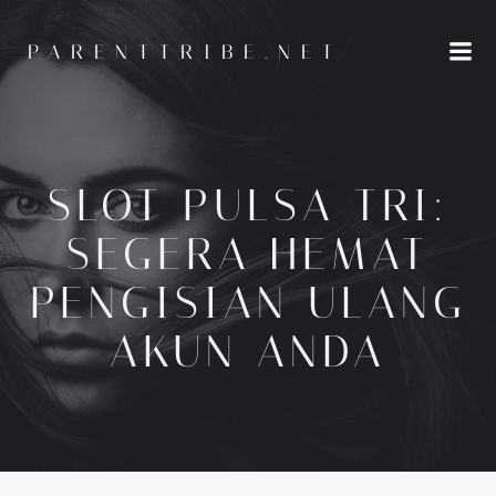
Skip
to
PARENTTRIBE.NET
content
SLOT PULSA TRI:
SEGERA HEMAT
PENGISIAN ULANG
AKUN ANDA