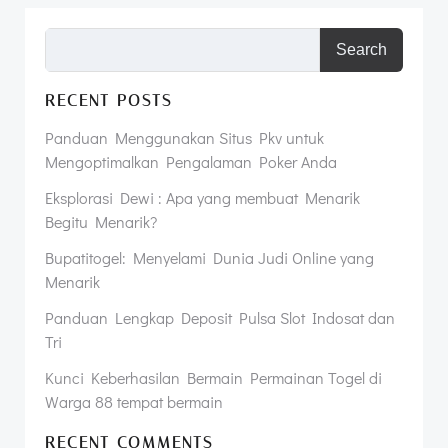
Search
RECENT POSTS
Panduan Menggunakan Situs Pkv untuk
Mengoptimalkan Pengalaman Poker Anda
Eksplorasi Dewi : Apa yang membuat Menarik
Begitu Menarik?
Bupatitogel: Menyelami Dunia Judi Online yang
Menarik
Panduan Lengkap Deposit Pulsa Slot Indosat dan
Tri
Kunci Keberhasilan Bermain Permainan Togel di
Warga 88 tempat bermain
RECENT COMMENTS