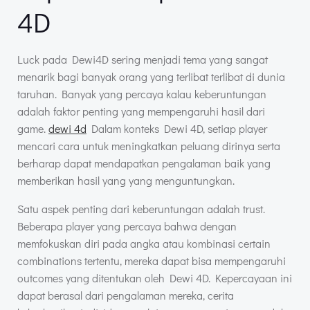
4D
Luck pada Dewi4D sering menjadi tema yang sangat
menarik bagi banyak orang yang terlibat terlibat di dunia
taruhan. Banyak yang percaya kalau keberuntungan
adalah faktor penting yang mempengaruhi hasil dari
game.
dewi 4d
Dalam konteks Dewi 4D, setiap player
mencari cara untuk meningkatkan peluang dirinya serta
berharap dapat mendapatkan pengalaman baik yang
memberikan hasil yang yang menguntungkan.
Satu aspek penting dari keberuntungan adalah trust.
Beberapa player yang percaya bahwa dengan
memfokuskan diri pada angka atau kombinasi certain
combinations tertentu, mereka dapat bisa mempengaruhi
outcomes yang ditentukan oleh Dewi 4D. Kepercayaan ini
dapat berasal dari pengalaman mereka, cerita