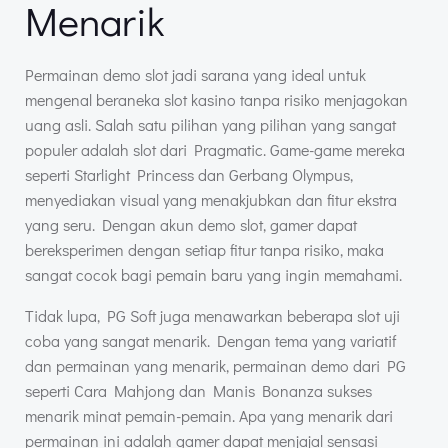
Menarik
Permainan demo slot jadi sarana yang ideal untuk
mengenal beraneka slot kasino tanpa risiko menjagokan
uang asli. Salah satu pilihan yang pilihan yang sangat
populer adalah slot dari Pragmatic. Game-game mereka
seperti Starlight Princess dan Gerbang Olympus,
menyediakan visual yang menakjubkan dan fitur ekstra
yang seru. Dengan akun demo slot, gamer dapat
bereksperimen dengan setiap fitur tanpa risiko, maka
sangat cocok bagi pemain baru yang ingin memahami.
Tidak lupa, PG Soft juga menawarkan beberapa slot uji
coba yang sangat menarik. Dengan tema yang variatif
dan permainan yang menarik, permainan demo dari PG
seperti Cara Mahjong dan Manis Bonanza sukses
menarik minat pemain-pemain. Apa yang menarik dari
permainan ini adalah gamer dapat menjajal sensasi