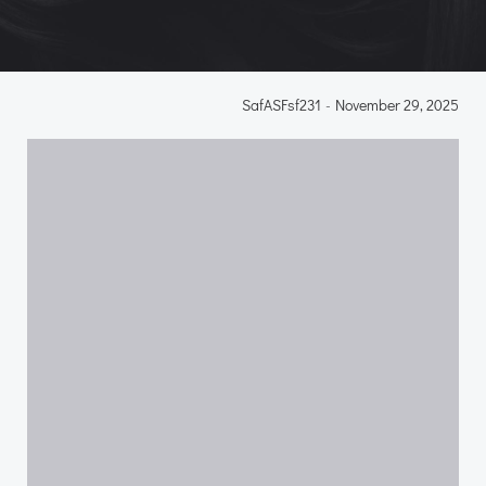
SafASFsf231
-
November 29, 2025