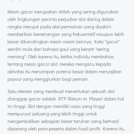
Mesin gacor merupakan istilah yang sering digunakan
oleh lingkungan pecinta perjudian slot daring dalam
rangka merujuk pada alat permainan yang diyakini
memberikan kemenangan yang frekuentatif maupun lebih
besar dibandingkan mesin mesin lainnya. Kata "gacor"
sendiri mula dari bahasa gaul yang berarti "sering
menang". Oleh karena itu, ketika individu membahas
tentang mesin gacor slot, mereka mengacu kepada
aktivitas itu menyimpan potensi besar dalam menyajikan
payout yang menggiurkan bagi pemain.
Satu elemen yang membuat menentukan sebuah slot
dianggap gacor adalah RTP (Return to Player) dalam hal
ini tinggi. Slot dengan memiliki rasio yang tinggi
mempunyai peluang yang lebih tinggi untuk
mengembalikan sebagian besar taruhan yang berhasil
dipasang oleh para peserta dalam hasil profit. Karena itu,