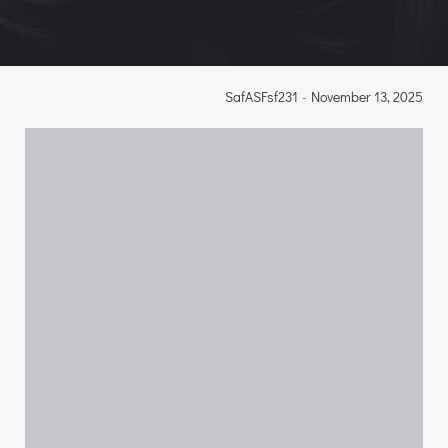
SafASFsf231
-
November 13, 2025