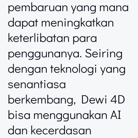
pembaruan yang mana
dapat meningkatkan
keterlibatan para
penggunanya. Seiring
dengan teknologi yang
senantiasa
berkembang, Dewi 4D
bisa menggunakan AI
dan kecerdasan