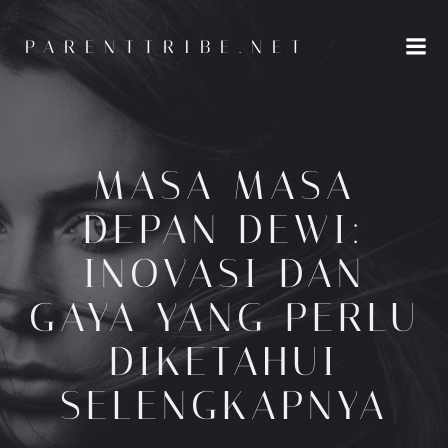
Skip
to
PARENTTRIBE.NET
content
MASA MASA
DEPAN DEWI:
INOVASI DAN
GAYA YANG PERLU
DIKETAHUI
SELENGKAPNYA