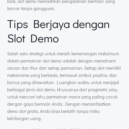
baik, slot demo memastikan pengalaman bermain yang
lancar tanpa gangguan.
Tips Berjaya dengan
Slot Demo
Salah satu strategi untuk meraih kemenangan maksimum
dalam permainan slot demo adalah dengan memahami
aturan dan fitur dari setiap permainan. Setiap slot memiliki
mekanisme yang berbeda, termasuk simbol, payline, dan
bonus yang ditawarkan. Luangkan waktu untuk menjajal
berbagai jenis slot demo, khususnya dari pragmatic play,
untuk mencari tahu permainan mana yang paling cocok
dengan gaya bermain Anda. Dengan memanfaatkan
demo slot gratis, Anda bisa berlatih tanpa risiko
kehilangan uang.