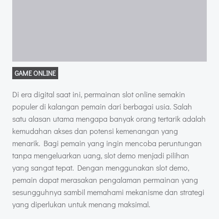
GAME ONLINE
Di era digital saat ini, permainan slot online semakin
populer di kalangan pemain dari berbagai usia. Salah
satu alasan utama mengapa banyak orang tertarik adalah
kemudahan akses dan potensi kemenangan yang
menarik. Bagi pemain yang ingin mencoba peruntungan
tanpa mengeluarkan uang, slot demo menjadi pilihan
yang sangat tepat. Dengan menggunakan slot demo,
pemain dapat merasakan pengalaman permainan yang
sesungguhnya sambil memahami mekanisme dan strategi
yang diperlukan untuk menang maksimal.