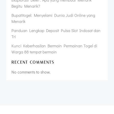
Begitu Menarik?
Bupatitogel: Menyelami Dunia Judi Online yang
Menarik
Panduan Lengkap Deposit Pulsa Slot Indosat dan
Tri
Kunci Keberhasilan Bermain Permainan Togel di
Warga 88 tempat bermain
RECENT COMMENTS
No comments to show.