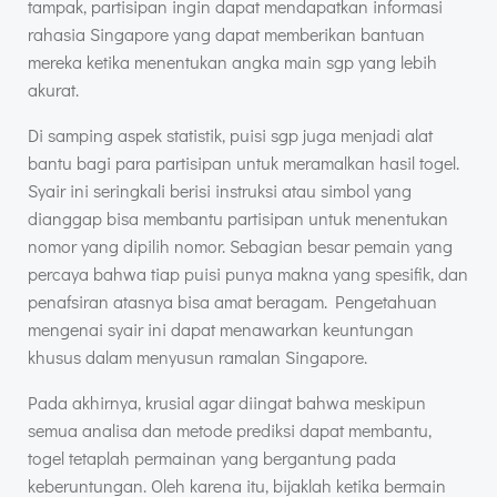
tampak, partisipan ingin dapat mendapatkan informasi
rahasia Singapore yang dapat memberikan bantuan
mereka ketika menentukan angka main sgp yang lebih
akurat.
Di samping aspek statistik, puisi sgp juga menjadi alat
bantu bagi para partisipan untuk meramalkan hasil togel.
Syair ini seringkali berisi instruksi atau simbol yang
dianggap bisa membantu partisipan untuk menentukan
nomor yang dipilih nomor. Sebagian besar pemain yang
percaya bahwa tiap puisi punya makna yang spesifik, dan
penafsiran atasnya bisa amat beragam. Pengetahuan
mengenai syair ini dapat menawarkan keuntungan
khusus dalam menyusun ramalan Singapore.
Pada akhirnya, krusial agar diingat bahwa meskipun
semua analisa dan metode prediksi dapat membantu,
togel tetaplah permainan yang bergantung pada
keberuntungan. Oleh karena itu, bijaklah ketika bermain