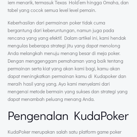
iem menarik, termasuk Texas Hold’em hingga Omaha, dan
tabel yang cocok semua level level pemain.
Keberhasilan dari permainan poker tidak cuma
bergantung dari keberuntungan, namun juga pada
rencana yang yang efektif. Dalam artikel ini, kami hendak
mengulas beberapa strategi jitu yang dapat menolong
Anda melangkah menuju menang besar di meja poker.
Dengan menggenggam pemahaman yang baik tentang
permainan serta kiat yang akan kami bagi, kamu akan
dapat meningkatkan permainan kamu di Kudapoker dan
meraih hasil yang yang. Ayo kami menyelami dari
mengenai metode bermain yang sukses dan strategi yang
dapat menambah peluang menang Anda.
Pengenalan KudaPoker
KudaPoker merupakan salah satu platform game poker