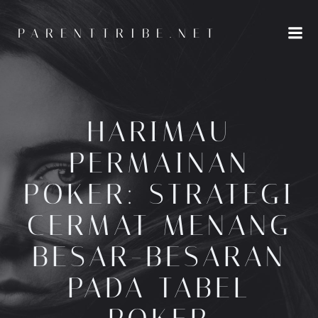
Skip
to
PARENTTRIBE.NET
content
HARIMAU
PERMAINAN
POKER: STRATEGI
CERMAT MENANG
BESAR-BESARAN
PADA TABEL