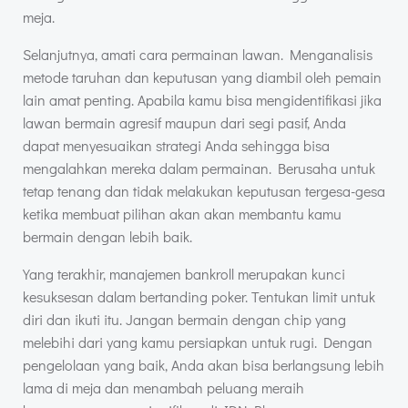
meja.
Selanjutnya, amati cara permainan lawan. Menganalisis
metode taruhan dan keputusan yang diambil oleh pemain
lain amat penting. Apabila kamu bisa mengidentifikasi jika
lawan bermain agresif maupun dari segi pasif, Anda
dapat menyesuaikan strategi Anda sehingga bisa
mengalahkan mereka dalam permainan. Berusaha untuk
tetap tenang dan tidak melakukan keputusan tergesa-gesa
ketika membuat pilihan akan akan membantu kamu
bermain dengan lebih baik.
Yang terakhir, manajemen bankroll merupakan kunci
kesuksesan dalam bertanding poker. Tentukan limit untuk
diri dan ikuti itu. Jangan bermain dengan chip yang
melebihi dari yang kamu persiapkan untuk rugi. Dengan
pengelolaan yang baik, Anda akan bisa berlangsung lebih
lama di meja dan menambah peluang meraih