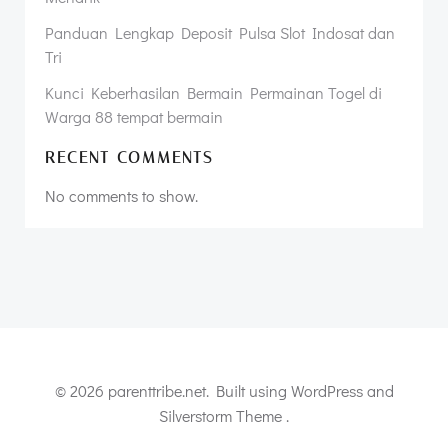
Panduan Lengkap Deposit Pulsa Slot Indosat dan
Tri
Kunci Keberhasilan Bermain Permainan Togel di
Warga 88 tempat bermain
RECENT COMMENTS
No comments to show.
© 2026 parenttribe.net. Built using WordPress and
Silverstorm Theme .