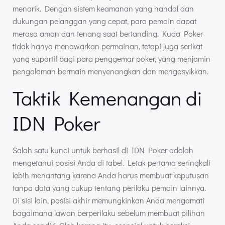
menarik. Dengan sistem keamanan yang handal dan
dukungan pelanggan yang cepat, para pemain dapat
merasa aman dan tenang saat bertanding. Kuda Poker
tidak hanya menawarkan permainan, tetapi juga serikat
yang suportif bagi para penggemar poker, yang menjamin
pengalaman bermain menyenangkan dan mengasyikkan.
Taktik Kemenangan di
IDN Poker
Salah satu kunci untuk berhasil di IDN Poker adalah
mengetahui posisi Anda di tabel. Letak pertama seringkali
lebih menantang karena Anda harus membuat keputusan
tanpa data yang cukup tentang perilaku pemain lainnya.
Di sisi lain, posisi akhir memungkinkan Anda mengamati
bagaimana lawan berperilaku sebelum membuat pilihan