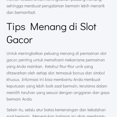
sehingga membuat pengalaman bermain lebih menarik
dan bermanfaat.
Tips Menang di Slot
Gacor
Untuk meningkatkan peluang menang di permainan slot
gacor, penting untuk memahami mekanisme permainan
yang Anda mainkan. Ketahui fitur-fitur unik yang
ditawarkan oleh setiap slot, termasuk bonus dan simbol
khusus. Informasi ini bisa membantu Anda membuat
keputusan yang lebih baik saat bermain, terutama dalam
memilih taruhan yang sesuai dengan anggaran dan gaya
bermain Anda.
Selain itu, selalu atur batas kemenangan dan kekalahan
saat bermain. Menentukan batasan ini akan membantu