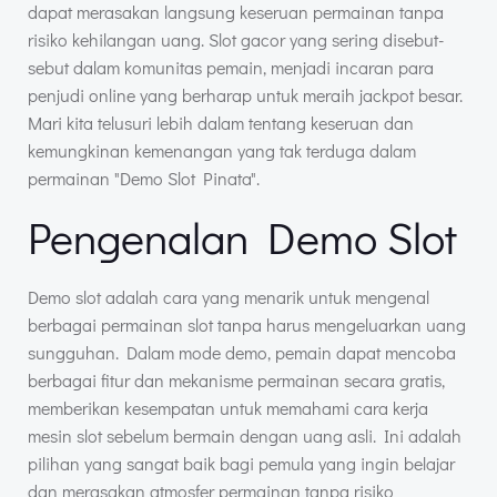
dapat merasakan langsung keseruan permainan tanpa
risiko kehilangan uang. Slot gacor yang sering disebut-
sebut dalam komunitas pemain, menjadi incaran para
penjudi online yang berharap untuk meraih jackpot besar.
Mari kita telusuri lebih dalam tentang keseruan dan
kemungkinan kemenangan yang tak terduga dalam
permainan "Demo Slot Pinata".
Pengenalan Demo Slot
Demo slot adalah cara yang menarik untuk mengenal
berbagai permainan slot tanpa harus mengeluarkan uang
sungguhan. Dalam mode demo, pemain dapat mencoba
berbagai fitur dan mekanisme permainan secara gratis,
memberikan kesempatan untuk memahami cara kerja
mesin slot sebelum bermain dengan uang asli. Ini adalah
pilihan yang sangat baik bagi pemula yang ingin belajar
dan merasakan atmosfer permainan tanpa risiko