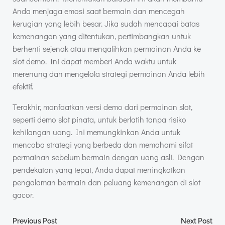
Anda menjaga emosi saat bermain dan mencegah
kerugian yang lebih besar. Jika sudah mencapai batas
kemenangan yang ditentukan, pertimbangkan untuk
berhenti sejenak atau mengalihkan permainan Anda ke
slot demo. Ini dapat memberi Anda waktu untuk
merenung dan mengelola strategi permainan Anda lebih
efektif.
Terakhir, manfaatkan versi demo dari permainan slot,
seperti demo slot pinata, untuk berlatih tanpa risiko
kehilangan uang. Ini memungkinkan Anda untuk
mencoba strategi yang berbeda dan memahami sifat
permainan sebelum bermain dengan uang asli. Dengan
pendekatan yang tepat, Anda dapat meningkatkan
pengalaman bermain dan peluang kemenangan di slot
gacor.
Previous Post
Next Post