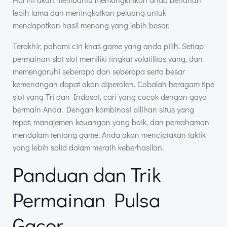
lebih lama dan meningkatkan peluang untuk
mendapatkan hasil menang yang lebih besar.
Terakhir, pahami ciri khas game yang anda pilih. Setiap
permainan slot slot memiliki tingkat volatilitas yang, dan
memengaruhi seberapa dan seberapa serta besar
kemenangan dapat akan diperoleh. Cobalah beragam tipe
slot yang Tri dan Indosat, cari yang cocok dengan gaya
bermain Anda. Dengan kombinasi pilihan situs yang
tepat, manajemen keuangan yang baik, dan pemahaman
mendalam tentang game, Anda akan menciptakan taktik
yang lebih solid dalam meraih keberhasilan.
Panduan dan Trik
Permainan Pulsa
Gacor