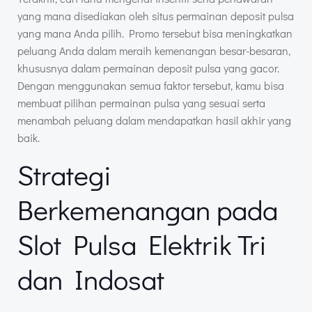
yang mana disediakan oleh situs permainan deposit pulsa
yang mana Anda pilih. Promo tersebut bisa meningkatkan
peluang Anda dalam meraih kemenangan besar-besaran,
khususnya dalam permainan deposit pulsa yang gacor.
Dengan menggunakan semua faktor tersebut, kamu bisa
membuat pilihan permainan pulsa yang sesuai serta
menambah peluang dalam mendapatkan hasil akhir yang
baik.
Strategi
Berkemenangan pada
Slot Pulsa Elektrik Tri
dan Indosat