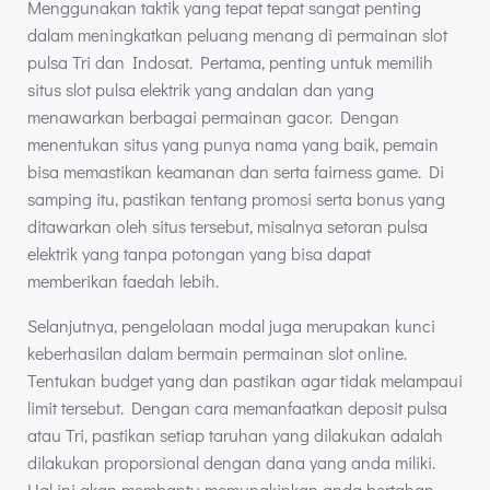
Menggunakan taktik yang tepat tepat sangat penting
dalam meningkatkan peluang menang di permainan slot
pulsa Tri dan Indosat. Pertama, penting untuk memilih
situs slot pulsa elektrik yang andalan dan yang
menawarkan berbagai permainan gacor. Dengan
menentukan situs yang punya nama yang baik, pemain
bisa memastikan keamanan dan serta fairness game. Di
samping itu, pastikan tentang promosi serta bonus yang
ditawarkan oleh situs tersebut, misalnya setoran pulsa
elektrik yang tanpa potongan yang bisa dapat
memberikan faedah lebih.
Selanjutnya, pengelolaan modal juga merupakan kunci
keberhasilan dalam bermain permainan slot online.
Tentukan budget yang dan pastikan agar tidak melampaui
limit tersebut. Dengan cara memanfaatkan deposit pulsa
atau Tri, pastikan setiap taruhan yang dilakukan adalah
dilakukan proporsional dengan dana yang anda miliki.
Hal ini akan membantu memungkinkan anda bertahan