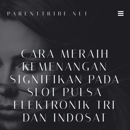
Skip
to
PARENTTRIBE.NET
content
CARA MERAIH
KEMENANGAN
SIGNIFIKAN PADA
SLOT PULSA
ELEKTRONIK TRI
DAN INDOSAT