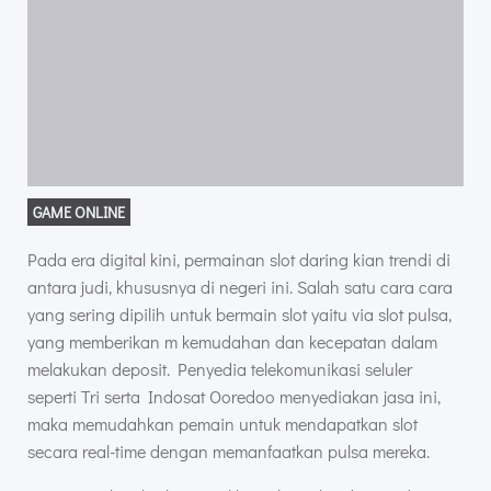
GAME ONLINE
Pada era digital kini, permainan slot daring kian trendi di
antara judi, khususnya di negeri ini. Salah satu cara cara
yang sering dipilih untuk bermain slot yaitu via slot pulsa,
yang memberikan m kemudahan dan kecepatan dalam
melakukan deposit. Penyedia telekomunikasi seluler
seperti Tri serta Indosat Ooredoo menyediakan jasa ini,
maka memudahkan pemain untuk mendapatkan slot
secara real-time dengan memanfaatkan pulsa mereka.