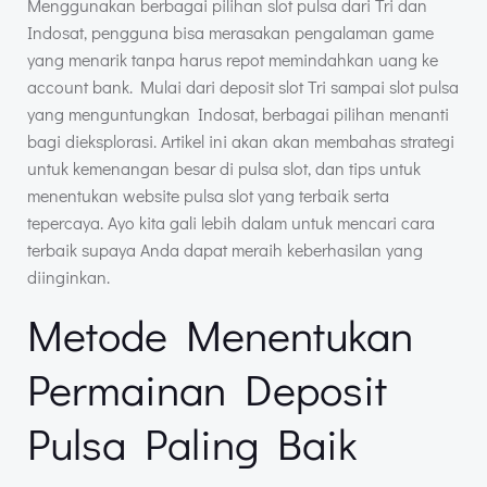
Menggunakan berbagai pilihan slot pulsa dari Tri dan
Indosat, pengguna bisa merasakan pengalaman game
yang menarik tanpa harus repot memindahkan uang ke
account bank. Mulai dari deposit slot Tri sampai slot pulsa
yang menguntungkan Indosat, berbagai pilihan menanti
bagi dieksplorasi. Artikel ini akan akan membahas strategi
untuk kemenangan besar di pulsa slot, dan tips untuk
menentukan website pulsa slot yang terbaik serta
tepercaya. Ayo kita gali lebih dalam untuk mencari cara
terbaik supaya Anda dapat meraih keberhasilan yang
diinginkan.
Metode Menentukan
Permainan Deposit
Pulsa Paling Baik