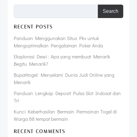
Search
RECENT POSTS
Panduan Menggunakan Situs Pkv untuk
Mengoptimalkan Pengalaman Poker Anda
Eksplorasi Dewi : Apa yang membuat Menarik
Begitu Menarik?
Bupatitogel: Menyelami Dunia Judi Online yang
Menarik
Panduan Lengkap Deposit Pulsa Slot Indosat dan
Tri
Kunci Keberhasilan Bermain Permainan Togel di
Warga 88 tempat bermain
RECENT COMMENTS