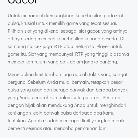
Untuk menambah kemungkinan keberhasilan pada slot
pulsa, krusial untuk memilih game yang tepat sesuai.
Pilihlah slot yang dikenal sebagai slot gacor, yang artinya
artinya sering memberi keberhasilan kepada peserta. Di
samping itu, cek juga RTP atau Return to Player untuk
game itu. Slot yang mempunyai RTP yang tinggi biasanya
memberikan return yang baik dalam jangka panjang.
Menetapkan limit taruhan juga adalah taktik yang sangat
berguna. Sebelum Anda mulai bermain, tetapkan besar
pulsa yang akan dan berapa banyak dan berapa banyak
yang Anda pertaruhkan dalam satu putaran. Bertaruh
dengan bijak akan mendukung Anda untuk menghindari
kehilangan lebih banyak pulsa daripada apa kamu
tentukan. Apabila sudah mencapai limit yang, lebih baik
berhenti sejenak atau mencoba permainan lain.