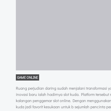
GAME ONLINE
Ruang perjudian daring sudah menjalani transformasi y
inovasi baru ialah hadirnya slot kuda. Platform ters
kalangan penggemar slot online. Dengan menggunakan ber
kuda jadi favorit kesukaan untuk b sejumlah pencinta p