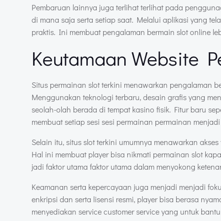
Pembaruan lainnya juga terlihat terlihat pada penggun
di mana saja serta setiap saat. Melalui aplikasi yang te
praktis. Ini membuat pengalaman bermain slot online le
Keutamaan Website P
Situs permainan slot terkini menawarkan pengalaman ber
Menggunakan teknologi terbaru, desain grafis yang men
seolah-olah berada di tempat kasino fisik. Fitur baru 
membuat setiap sesi sesi permainan permainan menjadi 
Selain itu, situs slot terkini umumnya menawarkan akse
Hal ini membuat player bisa nikmati permainan slot kap
jadi faktor utama faktor utama dalam menyokong ketena
Keamanan serta kepercayaan juga menjadi menjadi fokus b
enkripsi dan serta lisensi resmi, player bisa berasa nya
menyediakan service customer service yang untuk bant