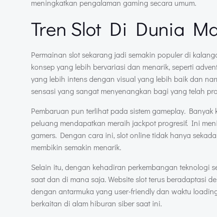
meningkatkan pengalaman gaming secara umum.
Tren Slot Di Dunia Ma
Permainan slot sekarang jadi semakin populer di kalan
konsep yang lebih bervariasi dan menarik, seperti adven
yang lebih intens dengan visual yang lebih baik dan nar
sensasi yang sangat menyenangkan bagi yang telah pro
Pembaruan pun terlihat pada sistem gameplay. Banyak ku
peluang mendapatkan meraih jackpot progresif. Ini men
gamers. Dengan cara ini, slot online tidak hanya seka
membikin semakin menarik.
Selain itu, dengan kehadiran perkembangan teknologi se
saat dan di mana saja. Website slot terus beradaptasi
dengan antarmuka yang user-friendly dan waktu loading
berkaitan di alam hiburan siber saat ini.