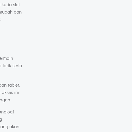
 kuda slot
i mudah dan
.
bermain
tarik serta
an tablet.
 akses ini
ingan.
nologi
ng
yang akan