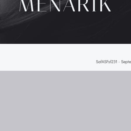
MENARIK
SafASFsf231
-
Septe