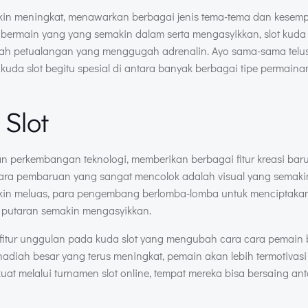
kin meningkat, menawarkan berbagai jenis tema-tema dan kesem
bermain yang yang semakin dalam serta mengasyikkan, slot kuda 
ah petualangan yang menggugah adrenalin. Ayo sama-sama telusu
 kuda slot begitu spesial di antara banyak berbagai tipe permain
 Slot
n perkembangan teknologi, memberikan berbagai fitur kreasi bar
ra pembaruan yang sangat mencolok adalah visual yang semaki
akin meluas, para pengembang berlomba-lomba untuk menciptakan
 putaran semakin mengasyikkan.
 fitur unggulan pada kuda slot yang mengubah cara cara pemain b
ah besar yang terus meningkat, pemain akan lebih termotivasi
at melalui turnamen slot online, tempat mereka bisa bersaing an