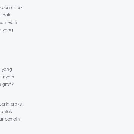
patan untuk
tidak
ri lebih
an yang
u yang
n nyata
 grafik
erinteraksi
 untuk
tar pemain