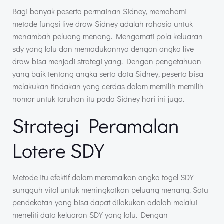
Bagi banyak peserta permainan Sidney, memahami
metode fungsi live draw Sidney adalah rahasia untuk
menambah peluang menang. Mengamati pola keluaran
sdy yang lalu dan memadukannya dengan angka live
draw bisa menjadi strategi yang. Dengan pengetahuan
yang baik tentang angka serta data Sidney, peserta bisa
melakukan tindakan yang cerdas dalam memilih memilih
nomor untuk taruhan itu pada Sidney hari ini juga.
Strategi Peramalan
Lotere SDY
Metode itu efektif dalam meramalkan angka togel SDY
sungguh vital untuk meningkatkan peluang menang. Satu
pendekatan yang bisa dapat dilakukan adalah melalui
meneliti data keluaran SDY yang lalu. Dengan