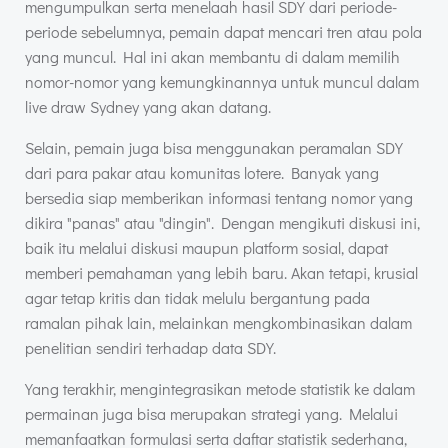
mengumpulkan serta menelaah hasil SDY dari periode-
periode sebelumnya, pemain dapat mencari tren atau pola
yang muncul. Hal ini akan membantu di dalam memilih
nomor-nomor yang kemungkinannya untuk muncul dalam
live draw Sydney yang akan datang.
Selain, pemain juga bisa menggunakan peramalan SDY
dari para pakar atau komunitas lotere. Banyak yang
bersedia siap memberikan informasi tentang nomor yang
dikira "panas" atau "dingin". Dengan mengikuti diskusi ini,
baik itu melalui diskusi maupun platform sosial, dapat
memberi pemahaman yang lebih baru. Akan tetapi, krusial
agar tetap kritis dan tidak melulu bergantung pada
ramalan pihak lain, melainkan mengkombinasikan dalam
penelitian sendiri terhadap data SDY.
Yang terakhir, mengintegrasikan metode statistik ke dalam
permainan juga bisa merupakan strategi yang. Melalui
memanfaatkan formulasi serta daftar statistik sederhana,