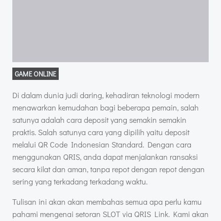
GAME ONLINE
Di dalam dunia judi daring, kehadiran teknologi modern
menawarkan kemudahan bagi beberapa pemain, salah
satunya adalah cara deposit yang semakin semakin
praktis. Salah satunya cara yang dipilih yaitu deposit
melalui QR Code Indonesian Standard. Dengan cara
menggunakan QRIS, anda dapat menjalankan ransaksi
secara kilat dan aman, tanpa repot dengan repot dengan
sering yang terkadang terkadang waktu.
Tulisan ini akan akan membahas semua apa perlu kamu
pahami mengenai setoran SLOT via QRIS Link. Kami akan