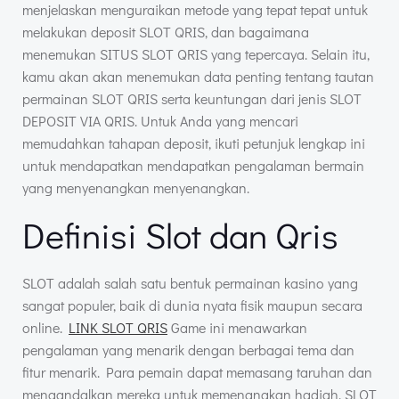
menjelaskan menguraikan metode yang tepat tepat untuk
melakukan deposit SLOT QRIS, dan bagaimana
menemukan SITUS SLOT QRIS yang tepercaya. Selain itu,
kamu akan akan menemukan data penting tentang tautan
permainan SLOT QRIS serta keuntungan dari jenis SLOT
DEPOSIT VIA QRIS. Untuk Anda yang mencari
memudahkan tahapan deposit, ikuti petunjuk lengkap ini
untuk mendapatkan mendapatkan pengalaman bermain
yang menyenangkan menyenangkan.
Definisi Slot dan Qris
SLOT adalah salah satu bentuk permainan kasino yang
sangat populer, baik di dunia nyata fisik maupun secara
online.
LINK SLOT QRIS
Game ini menawarkan
pengalaman yang menarik dengan berbagai tema dan
fitur menarik. Para pemain dapat memasang taruhan dan
mengandalkan mereka untuk memenangkan hadiah. SLOT