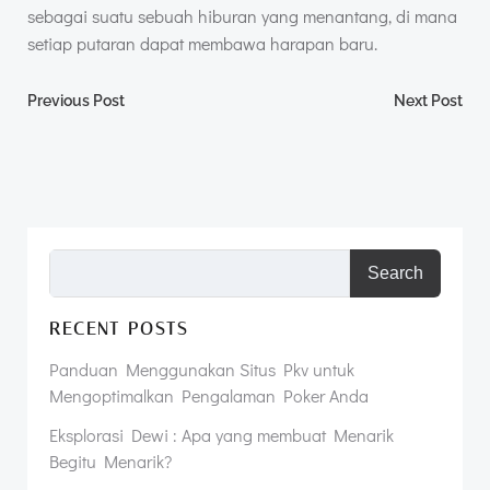
sebagai suatu sebuah hiburan yang menantang, di mana
setiap putaran dapat membawa harapan baru.
Post
Post
Previous Post
Next Post
navigation
navigation
Search
RECENT POSTS
Panduan Menggunakan Situs Pkv untuk
Mengoptimalkan Pengalaman Poker Anda
Eksplorasi Dewi : Apa yang membuat Menarik
Begitu Menarik?