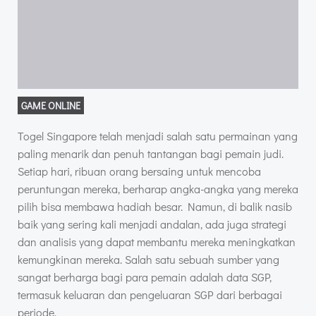
GAME ONLINE
Togel Singapore telah menjadi salah satu permainan yang
paling menarik dan penuh tantangan bagi pemain judi.
Setiap hari, ribuan orang bersaing untuk mencoba
peruntungan mereka, berharap angka-angka yang mereka
pilih bisa membawa hadiah besar. Namun, di balik nasib
baik yang sering kali menjadi andalan, ada juga strategi
dan analisis yang dapat membantu mereka meningkatkan
kemungkinan mereka. Salah satu sebuah sumber yang
sangat berharga bagi para pemain adalah data SGP,
termasuk keluaran dan pengeluaran SGP dari berbagai
periode.