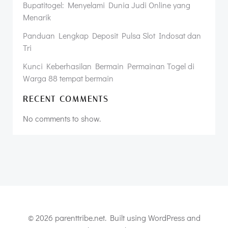
Bupatitogel: Menyelami Dunia Judi Online yang
Menarik
Panduan Lengkap Deposit Pulsa Slot Indosat dan
Tri
Kunci Keberhasilan Bermain Permainan Togel di
Warga 88 tempat bermain
RECENT COMMENTS
No comments to show.
© 2026 parenttribe.net. Built using WordPress and