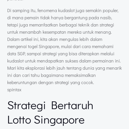
Di samping itu, fenomena kudaslot juga semakin populer,
di mana pemain tidak hanya bergantung pada nasib,
tetapi juga memanfaatkan berbagai teknik dan strategi
untuk menambah kesempatan mereka untuk menang.
Dalam artikel ini, kita akan mengulas lebih dalam
mengenai togel Singapore, mulai dari cara memahami
data SGP, sampai strategi yang bisa diterapkan melalui
kudaslot untuk mendapatkan sukses dalam permainan ini.
Mari kita eksplorasi lebih jauh tentang dunia yang menarik
ini dan cari tahu bagaimana memaksimalkan
keberuntungan dengan strategi yang cocok.
spintax
Strategi Bertaruh
Lotto Singapore