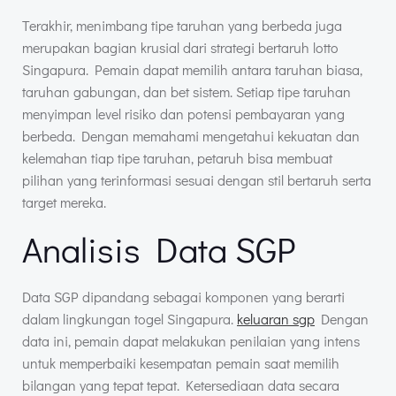
Terakhir, menimbang tipe taruhan yang berbeda juga
merupakan bagian krusial dari strategi bertaruh lotto
Singapura. Pemain dapat memilih antara taruhan biasa,
taruhan gabungan, dan bet sistem. Setiap tipe taruhan
menyimpan level risiko dan potensi pembayaran yang
berbeda. Dengan memahami mengetahui kekuatan dan
kelemahan tiap tipe taruhan, petaruh bisa membuat
pilihan yang terinformasi sesuai dengan stil bertaruh serta
target mereka.
Analisis Data SGP
Data SGP dipandang sebagai komponen yang berarti
dalam lingkungan togel Singapura.
keluaran sgp
Dengan
data ini, pemain dapat melakukan penilaian yang intens
untuk memperbaiki kesempatan pemain saat memilih
bilangan yang tepat tepat. Ketersediaan data secara