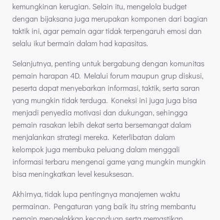
kemungkinan kerugian. Selain itu, mengelola budget
dengan bijaksana juga merupakan komponen dari bagian
taktik ini, agar pemain agar tidak terpengaruh emosi dan
selalu ikut bermain dalam had kapasitas.
Selanjutnya, penting untuk bergabung dengan komunitas
pemain harapan 4D. Melalui forum maupun grup diskusi,
peserta dapat menyebarkan informasi, taktik, serta saran
yang mungkin tidak terduga. Koneksi ini juga juga bisa
menjadi penyedia motivasi dan dukungan, sehingga
pemain rasakan lebih dekat serta bersemangat dalam
menjalankan strategi mereka. Keterlibatan dalam
kelompok juga membuka peluang dalam menggali
informasi terbaru mengenai game yang mungkin mungkin
bisa meningkatkan level kesuksesan.
Akhirnya, tidak lupa pentingnya manajemen waktu
permainan. Pengaturan yang baik itu string membantu
pemain mengelakkan kecanduan serta memastikan