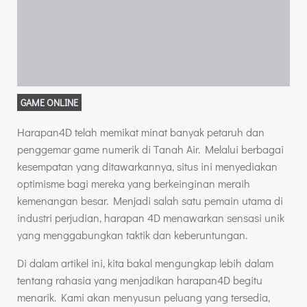
GAME ONLINE
Harapan4D telah memikat minat banyak petaruh dan
penggemar game numerik di Tanah Air. Melalui berbagai
kesempatan yang ditawarkannya, situs ini menyediakan
optimisme bagi mereka yang berkeinginan meraih
kemenangan besar. Menjadi salah satu pemain utama di
industri perjudian, harapan 4D menawarkan sensasi unik
yang menggabungkan taktik dan keberuntungan.
Di dalam artikel ini, kita bakal mengungkap lebih dalam
tentang rahasia yang menjadikan harapan4D begitu
menarik. Kami akan menyusun peluang yang tersedia,